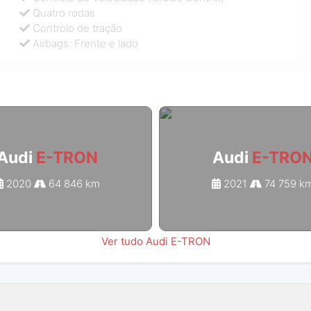
Quatro rodas
Controlo de tração
Airbags: Frente e lado
Audi
E-TRON
Audi
E-TRO
2020
64 846 km
2021
74 759 k
Ver tudo Audi E-TRON