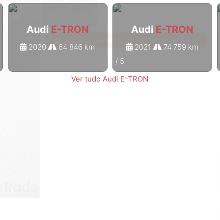
Audi
E-TRON
Audi
E-TRON
Iniciar a sessão para ver todas as fotos
2020
64 846 km
2021
74 759 km
1
/
5
Ver tudo Audi E-TRON