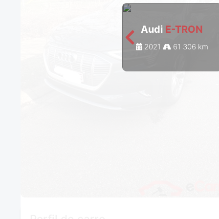
Audi
E-TRON
2021
61 306 km
Perfil do carro