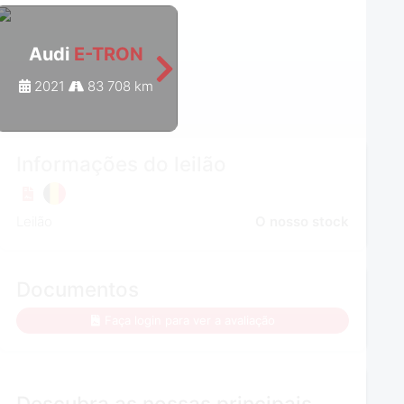
Audi
E-TRON
Audi
E-TRON
2021
83 708 km
2021
116 165 km
Informações do leilão
Leilão
O nosso stock
Documentos
Faça login para ver a avaliação
Descubra as nossas principais