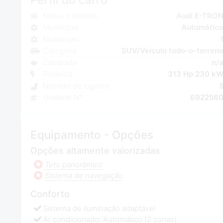
Marca e modelo
Audi E-TRO
Mudanças
Automátic
Mudanças
Categoria
SUV/Veículo todo-o-terren
Cilindrada
n/
Potência
313 Hp 230 k
Número de lugares
Unidade N°
692256
Equipamento - Opções
Opções altamente valorizadas
Teto panorâmico
Sistema de navegação
Conforto
Sistema de iluminação adaptável
Ar condicionado: Automático (2 zonas)