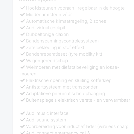
Hoofdsteunen vooraan , regelbaar in de hoogte
Middenarmsteun vóór
Automatische klimaatregeling, 2 zones
Audi virtual cockpit
Dubbeltonige claxon
Bandenspanningscontrolesysteem
Zetelbekleding in stof effekt
Bandenreparatieset (tyre mobility kit)
Wagengereedschap
Wielmoeren met diefstalbeveiliging en losse-
moeren
Elektrische opening en sluiting kofferklep
Antistartsysteem met transponder
Adaptatieve pneumatische ophanging
Buitenspiegels elektrisch verstel- en verwarmbaar
Audi music interface
Audi sound system
Voorbereiding voor inductief lader (wireless charg
Audi connect emergency call &