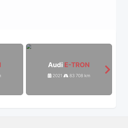
N
Audi
E-TRON
m
2021
83 708 km