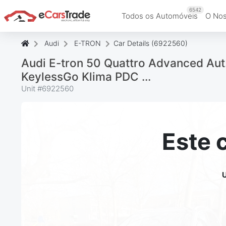
6542
Todos os Automóveis
O Nos
Audi
E-TRON
Car Details (6922560)
Audi E-tron 50 Quattro Advanced Aut.
KeylessGo Klima PDC ...
Unit #
6922560
Este 
U