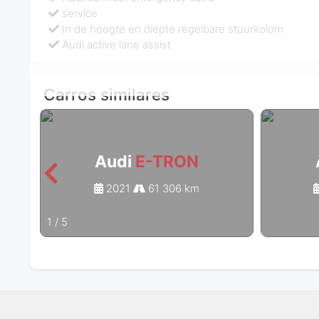
service
In de hoogte en diepte regelbare stuurkolom
Audi active lane assist
Carros similares
Audi
E-TRON
2021
61 306 km
1
/
5