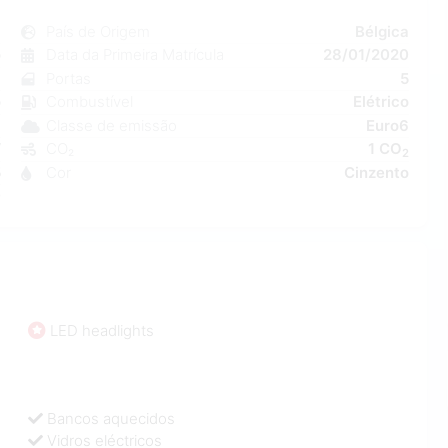
N
País de Origem
Bélgica
o
Data da Primeira Matrícula
28/01/2020
1
Portas
5
o
Combustível
Elétrico
a
Classe de emissão
Euro6
W
CO₂
1 CO
2
5
Cor
Cinzento
0
LED headlights
Bancos aquecidos
Vidros eléctricos