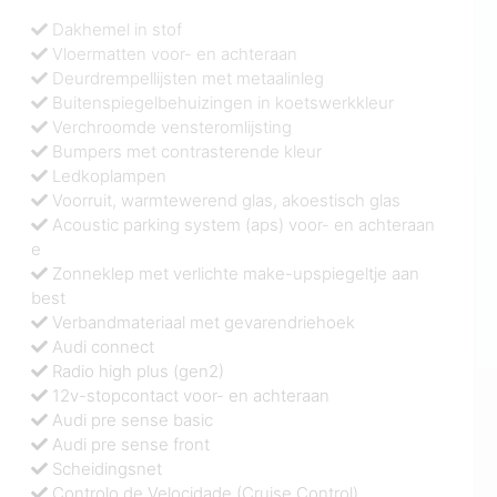
Dakhemel in stof
Vloermatten voor- en achteraan
Deurdrempellijsten met metaalinleg
Buitenspiegelbehuizingen in koetswerkkleur
Verchroomde vensteromlijsting
Bumpers met contrasterende kleur
Ledkoplampen
Voorruit, warmtewerend glas, akoestisch glas
Acoustic parking system (aps) voor- en achteraan
e
Zonneklep met verlichte make-upspiegeltje aan
best
Verbandmateriaal met gevarendriehoek
Audi connect
Radio high plus (gen2)
12v-stopcontact voor- en achteraan
Audi pre sense basic
Audi pre sense front
Scheidingsnet
Controlo de Velocidade (Cruise Control)