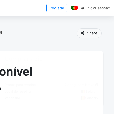
Registar
Iniciar sessão
er
Share
Comprar / Bid
IVA excluído
onível
Pronto para recolha
A chegar em breve
s.
Local de recolha
Belgium
Vendedor
Solaf NV