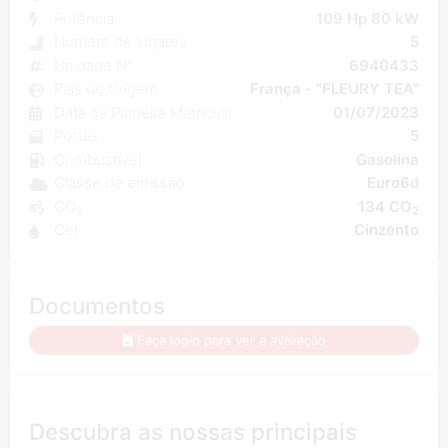
Potência
109 Hp 80 kW
Número de lugares
5
Unidade N°
6940433
País de Origem
França - "FLEURY TEA"
Data da Primeira Matrícula
01/07/2023
Portas
5
Combustível
Gasolina
Classe de emissão
Euro6d
CO₂
134 CO
2
Cor
Cinzento
Documentos
Faça login para ver a avaliação
Descubra as nossas principais