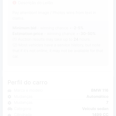
Descrição do Leilão
Pay attention! Image / Photos wins from text in
claims.
Minimum bid
- winning chance +-
2-5%
Estimation price
- winning chance +-
30-50%
(1) Auction results may take up to
24
hours.
(2) Most vehicles have a service history, but note
that if it's not online, it may not be available for that
car.
Perfil do carro
Marca e modelo
BMW 116
Mudanças
Automático
Mudanças
7
Categoria
Veículo sedan
Cilindrada
1499 CC