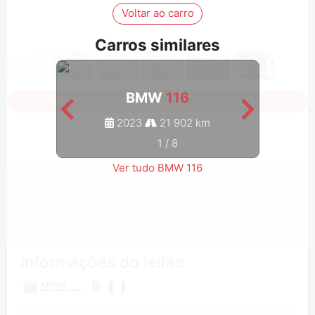
Voltar ao carro
Carros similares
BMW
116
Iniciar a sessão para ver todas as fotos
2023
21 902 km
1
/
8
Ver tudo BMW 116
Informações do leilão