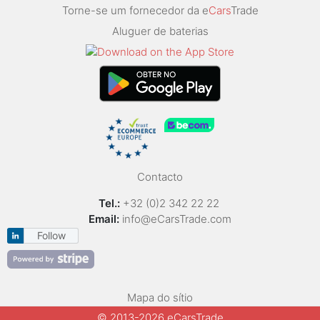
Torne-se um fornecedor da e
Cars
Trade
Aluguer de baterias
Contacto
Tel.:
+32 (0)2 342 22 22
Email:
info@eCarsTrade.com
Follow
Mapa do sítio
© 2013-2026 eCarsTrade