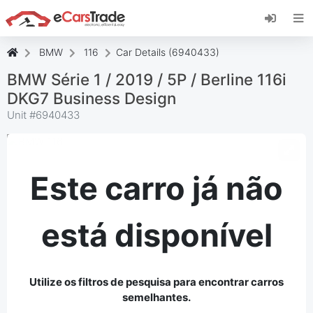
Instale a aplicação web eCarsTrade, adicione-a
ao seu ecrã inicial e receba atualizações
instantâneas.
BMW
116
Car Details (6940433)
Instalar
Cancelar
BMW Série 1 / 2019 / 5P / Berline 116i
DKG7 Business Design
Unit #
6940433
Este carro já não
está disponível
Utilize os filtros de pesquisa para encontrar carros
semelhantes.