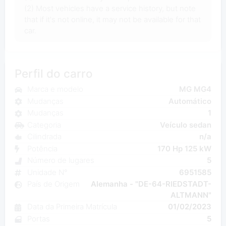
(2) Most vehicles have a service history, but note
that if it's not online, it may not be available for that
car.
Perfil do carro
Marca e modelo
MG MG4
Mudanças
Automático
Mudanças
1
Categoria
Veículo sedan
Cilindrada
n/a
Potência
170 Hp 125 kW
Número de lugares
5
Unidade N°
6951585
País de Origem
Alemanha - "DE-64-RIEDSTADT-
ALTMANN"
Data da Primeira Matrícula
01/02/2023
Portas
5