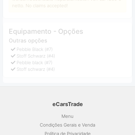
netto. No claims accepted!
Equipamento - Opções
Outras opções
Pebble Black (#7)
Stoff Schwarz (#4)
Pebble black (#7)
Stoff schwarz (#4)
eCarsTrade
Menu
Condições Gerais e Venda
Política de Privacidade