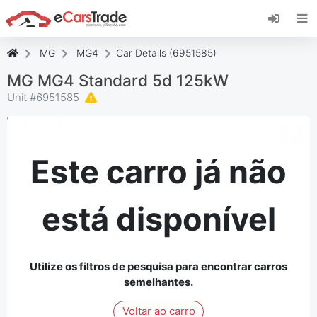
Instale a aplicação web eCarsTrade, adicione-a
ao seu ecrã inicial e receba atualizações
instantâneas.
MG
MG4
Car Details (6951585)
Instalar
Cancelar
MG MG4 Standard 5d 125kW
Unit #
6951585
Este carro já não
está disponível
Utilize os filtros de pesquisa para encontrar carros
semelhantes.
Voltar ao carro