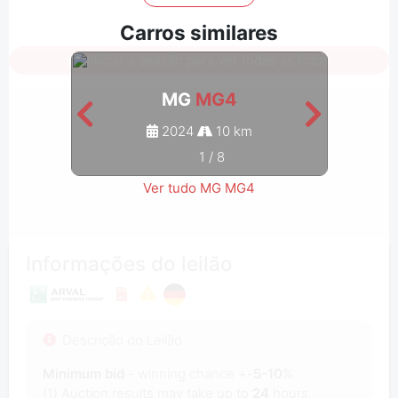
Carros similares
Iniciar a sessão para ver todas as fotos
MG
MG4
2024
10 km
1
/
8
Ver tudo MG MG4
Informações do leilão
Descrição do Leilão
Minimum bid
- winning chance +-
5-10
%
(1) Auction results may take up to
24
hours.