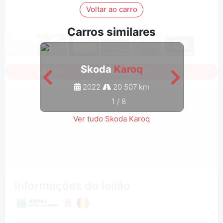
Voltar ao carro
Carros similares
Skoda
Karoq
Iniciar a sessão para ver todas as fotos
2022
20 507 km
1
/
8
Ver tudo Skoda Karoq
Informações do leilão