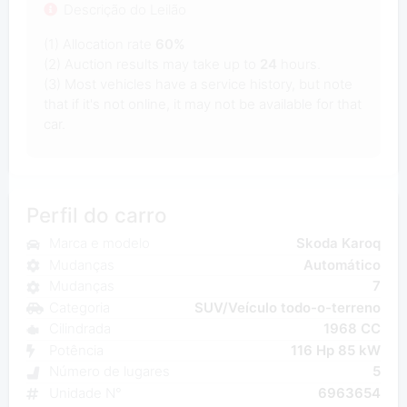
Descrição do Leilão
(1) Allocation rate
60%
(2) Auction results may take up to
24
hours.
(3) Most vehicles have a service history, but note
that if it's not online, it may not be available for that
car.
Perfil do carro
Marca e modelo
Skoda Karoq
Mudanças
Automático
Mudanças
7
Categoria
SUV/Veículo todo-o-terreno
Cilindrada
1968 CC
Potência
116 Hp 85 kW
Número de lugares
5
Unidade N°
6963654