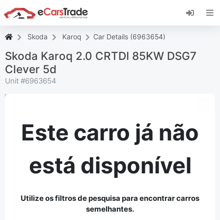
Instale a aplicação web eCarsTrade, adicione-a
ao seu ecrã inicial e receba atualizações
instantâneas.
Skoda
Karoq
Car Details (6963654)
Instalar
Cancelar
Skoda Karoq 2.0 CRTDI 85KW DSG7
Clever 5d
Unit #
6963654
Este carro já não
está disponível
Utilize os filtros de pesquisa para encontrar carros
semelhantes.