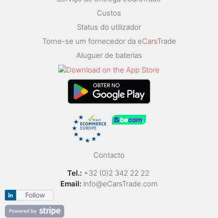
Custos
Status do utilizador
Torne-se um fornecedor da e
Cars
Trade
Aluguer de baterias
Contacto
Tel.:
+32 (0)2 342 22 22
Email:
info@eCarsTrade.com
Follow