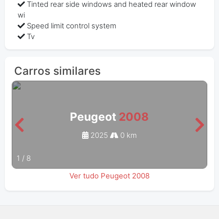
Tinted rear side windows and heated rear window
wi
Speed limit control system
Tv
Carros similares
Peugeot
2008
2025
0 km
1
/
8
Ver tudo Peugeot 2008