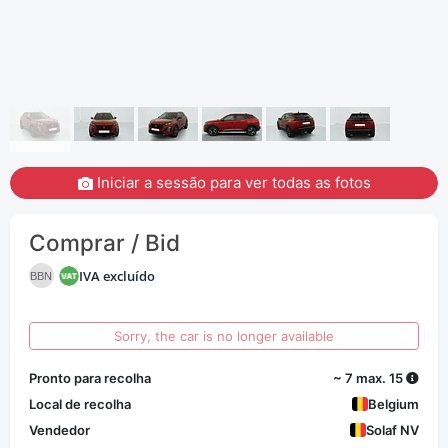
Iniciar a sessão para ver todas as fotos
Comprar / Bid
IVA excluído
BBN
Sorry, the car is no longer available
Pronto para recolha
~ 7 max. 15
Local de recolha
Belgium
Vendedor
Solaf NV