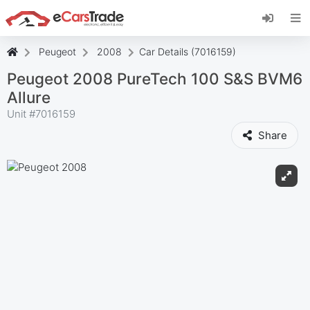
Instale a aplicação web eCarsTrade, adicione-a
ao seu ecrã inicial e receba atualizações
instantâneas.
Peugeot
2008
Car Details (7016159)
Instalar
Cancelar
Peugeot 2008 PureTech 100 S&S BVM6
Allure
Unit #
7016159
Share