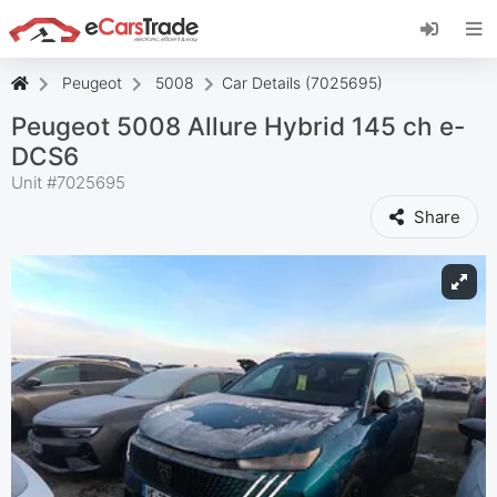
Instale a aplicação web eCarsTrade, adicione-a
ao seu ecrã inicial e receba atualizações
instantâneas.
Peugeot
5008
Car Details (7025695)
Instalar
Cancelar
Peugeot 5008 Allure Hybrid 145 ch e-
DCS6
Unit #
7025695
Share