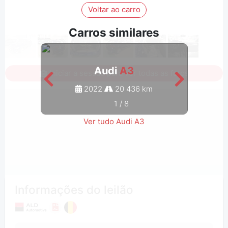
Voltar ao carro
Carros similares
Audi
A3
Iniciar a sessão para ver todas as fotos
2022
20 436 km
1
/
8
Ver tudo Audi A3
Informações do leilão