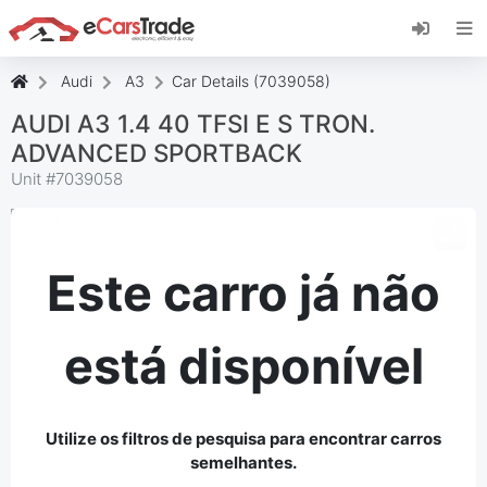
Instale a aplicação web eCarsTrade, adicione-a
ao seu ecrã inicial e receba atualizações
instantâneas.
Audi
A3
Car Details (7039058)
Instalar
Cancelar
AUDI A3 1.4 40 TFSI E S TRON.
ADVANCED SPORTBACK
Unit #
7039058
Este carro já não
está disponível
Utilize os filtros de pesquisa para encontrar carros
semelhantes.