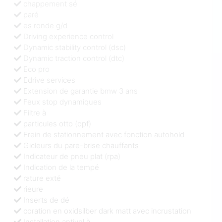
chappement sé
paré
es ronde g/d
Driving experience control
Dynamic stability control (dsc)
Dynamic traction control (dtc)
Eco pro
Edrive services
Extension de garantie bmw 3 ans
Feux stop dynamiques
Filtre à
particules otto (opf)
Frein de stationnement avec fonction autohold
Gicleurs du pare-brise chauffants
Indicateur de pneu plat (rpa)
Indication de la tempé
rature exté
rieure
Inserts de dé
coration en oxidsilber dark matt avec incrustation
Installation antivol à