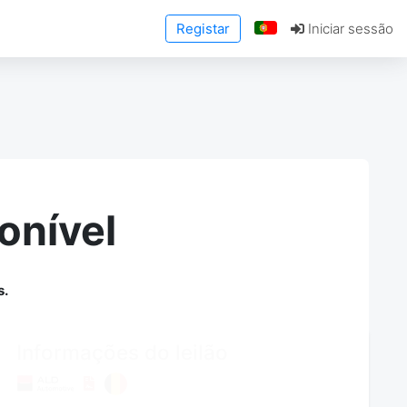
Registar
Iniciar sessão
onível
s.
Informações do leilão