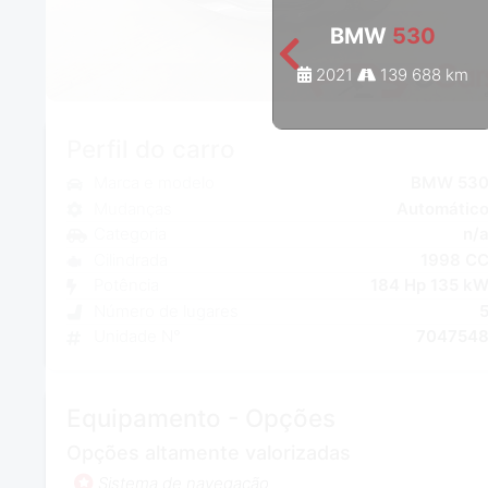
BMW
530
2021
139 688 km
Perfil do carro
Marca e modelo
BMW 53
Mudanças
Automátic
Categoria
n/
Cilindrada
1998 C
Potência
184 Hp 135 k
Número de lugares
Unidade N°
704754
Equipamento - Opções
Opções altamente valorizadas
Sistema de navegação