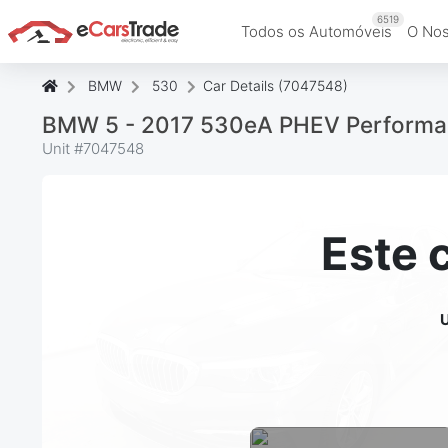
6519
Todos os Automóveis
O Nos
BMW
530
Car Details (7047548)
BMW 5 - 2017 530eA PHEV Performa
Unit #
7047548
Este 
U