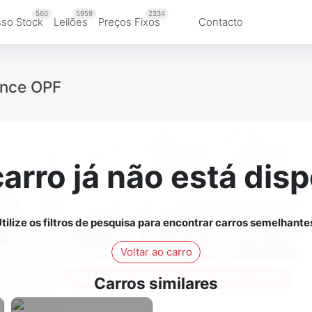
560
5959
2334
so Stock
Leilões
Preços Fixos
Contacto
nce OPF
carro já não está disp
tilize os filtros de pesquisa para encontrar carros semelhante
Voltar ao carro
Iniciar a sessão para ver todas as fotos
Carros similares