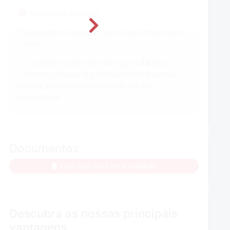
Descrição do Leilão
Pay attention! Image / Photos wins from text in
claims.
(1) Auction results may take up to
24
hours.
(2) Most vehicles are sold with digital service
history, printed and given with the car
documents.
Documentos
Faça login para ver a avaliação
Descubra as nossas principais
vantagens