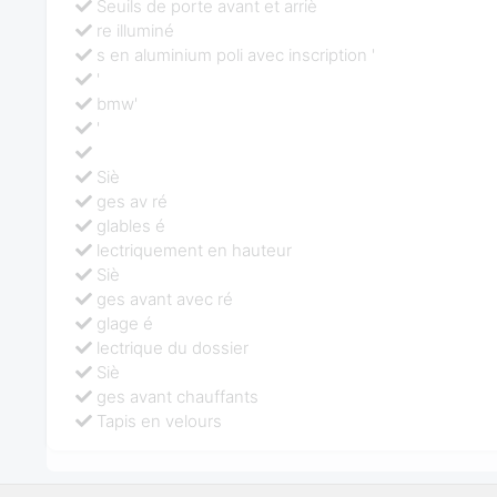
Seuils de porte avant et arriè
re illuminé
s en aluminium poli avec inscription '
'
bmw'
'
Siè
ges av ré
glables é
lectriquement en hauteur
Siè
ges avant avec ré
glage é
lectrique du dossier
Siè
ges avant chauffants
Tapis en velours