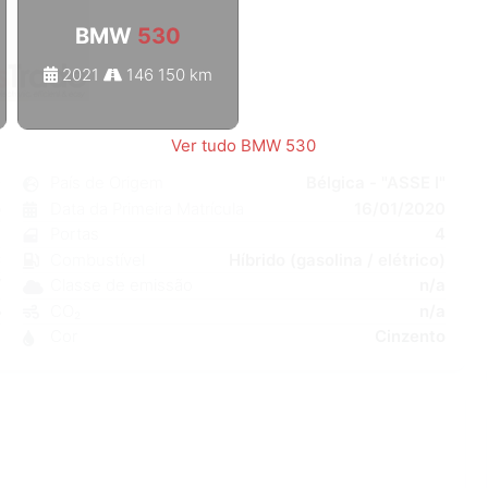
BMW
530
2021
146 150 km
1
/
1
Ver tudo BMW 530
0
País de Origem
Bélgica - "ASSE I"
o
Data da Primeira Matrícula
16/01/2020
a
Portas
4
C
Combustível
Híbrido (gasolina / elétrico)
W
Classe de emissão
n/a
5
CO₂
n/a
8
Cor
Cinzento