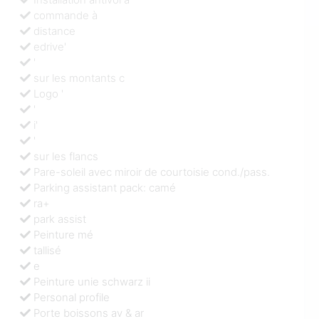
commande à
distance
edrive'
'
sur les montants c
Logo '
'
i'
'
sur les flancs
Pare-soleil avec miroir de courtoisie cond./pass.
Parking assistant pack: camé
ra+
park assist
Peinture mé
tallisé
e
Peinture unie schwarz ii
Personal profile
Porte boissons av & ar