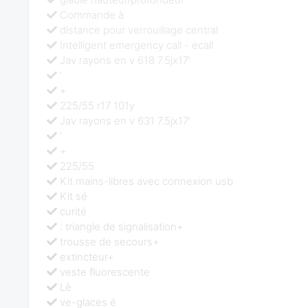
Commande à
distance pour verrouillage central
Intelligent emergency call - ecall
Jav rayons en v 618 7.5jx17'
'
+
225/55 r17 101y
Jav rayons en v 631 7.5jx17'
'
+
225/55
Kit mains-libres avec connexion usb
Kit sé
curité
: triangle de signalisation+
trousse de secours+
extincteur+
veste fluorescente
Lè
ve-glaces é