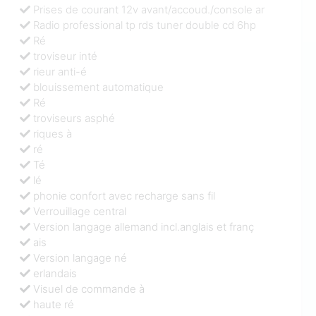
Prises de courant 12v avant/accoud./console ar
Radio professional tp rds tuner double cd 6hp
Ré
troviseur inté
rieur anti-é
blouissement automatique
Ré
troviseurs asphé
riques à
ré
Té
lé
phonie confort avec recharge sans fil
Verrouillage central
Version langage allemand incl.anglais et franç
ais
Version langage né
erlandais
Visuel de commande à
haute ré