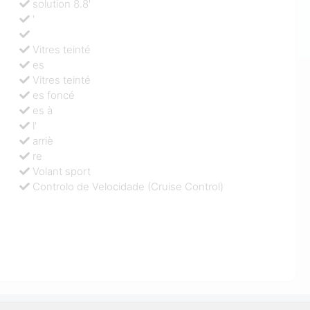
solution 8.8'
'
Vitres teinté
es
Vitres teinté
es foncé
es à
l'
arriè
re
Volant sport
Controlo de Velocidade (Cruise Control)