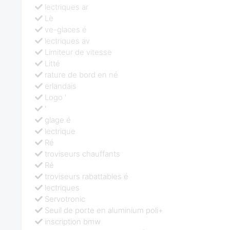
lectriques ar
Lè
ve-glaces é
lectriques av
Limiteur de vitesse
Litté
rature de bord en né
erlandais
Logo '
'
glage é
lectrique
Ré
troviseurs chauffants
Ré
troviseurs rabattables é
lectriques
Servotronic
Seuil de porte en aluminium poli+
inscription bmw