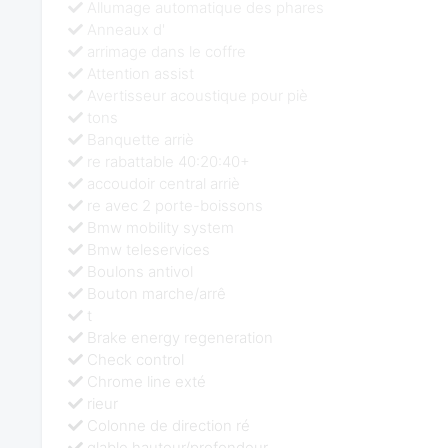
Allumage automatique des phares
Anneaux d'
arrimage dans le coffre
Attention assist
Avertisseur acoustique pour piè
tons
Banquette arriè
re rabattable 40:20:40+
accoudoir central arriè
re avec 2 porte-boissons
Bmw mobility system
Bmw teleservices
Boulons antivol
Bouton marche/arrê
t
Brake energy regeneration
Check control
Chrome line exté
rieur
Colonne de direction ré
glable hauteur/profondeur