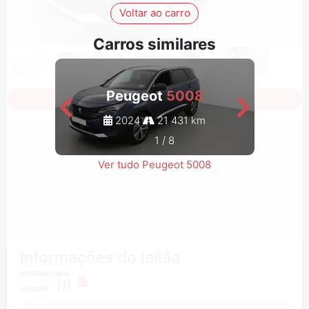
Voltar ao carro
Carros similares
Peugeot
5008
Iniciar a sessão para ver todas as fotos
2024
21 431 km
1
/
8
Ver tudo Peugeot 5008
Informações do leilão