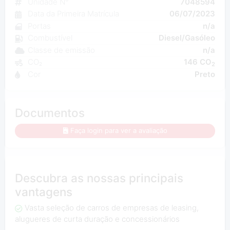
Unidade N°
7048594
Data da Primeira Matrícula
06/07/2023
Portas
n/a
Combustível
Diesel/Gasóleo
Classe de emissão
n/a
CO₂
146 CO
2
Cor
Preto
Documentos
Faça login para ver a avaliação
Descubra as nossas principais
vantagens
Vasta seleção de carros de empresas de leasing,
alugueres de curta duração e concessionários