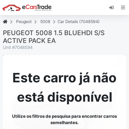
Instale a aplicação web eCarsTrade, adicione-a
ao seu ecrã inicial e receba atualizações
instantâneas.
Peugeot
5008
Car Details (7048594)
Instalar
Cancelar
PEUGEOT 5008 1.5 BLUEHDI S/S
ACTIVE PACK EA
Unit #
7048594
Este carro já não
está disponível
Utilize os filtros de pesquisa para encontrar carros
semelhantes.