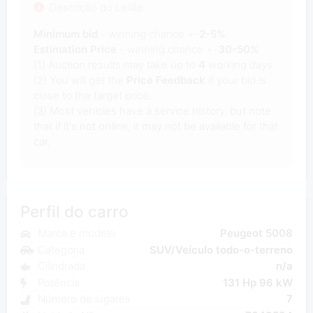
Descrição do Leilão
Minimum bid
- winning chance +-
2-5%
Estimation Price
- winning chance +-
30-50%
(1) Auction results may take up to
4
working days.
(2) You will get the
Price Feedback
if your bid is
close to the target price.
(3) Most vehicles have a service history, but note
that if it's not online, it may not be available for that
car.
Perfil do carro
Marca e modelo
Peugeot 5008
Categoria
SUV/Veículo todo-o-terreno
Cilindrada
n/a
Potência
131 Hp 96 kW
Número de lugares
7