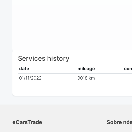
Services history
date
mileage
co
01/11/2022
9018 km
eCarsTrade
Sobre nó