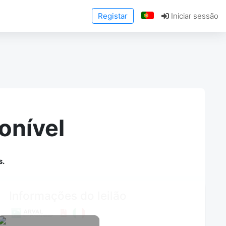
Registar
Iniciar sessão
onível
s.
Informações do leilão