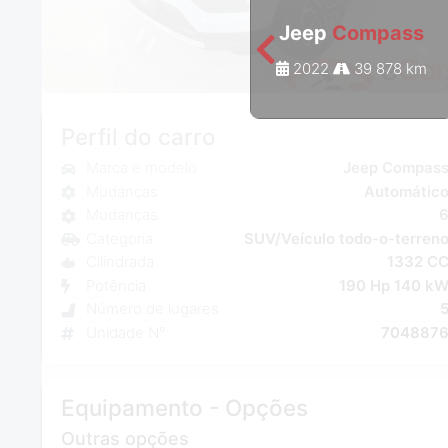
Jeep
Compass
2022
39 878 km
Perfil do carro
Marca e modelo
Jeep Compas
Mudanças
Automátic
Mudanças
Categoria
SUV/Veículo todo-o-terren
Cilindrada
1332 C
Potência
190 Hp 140 k
Número de lugares
Unidade N°
704887
Equipamento - Opções
Outras opções