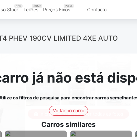
560
5959
2334
so Stock
Leilões
Preços Fixos
Contacto
3 T4 PHEV 190CV LIMITED 4XE AUTO
carro já não está disp
tilize os filtros de pesquisa para encontrar carros semelhante
Voltar ao carro
Iniciar a sessão para ver todas as fotos
Carros similares