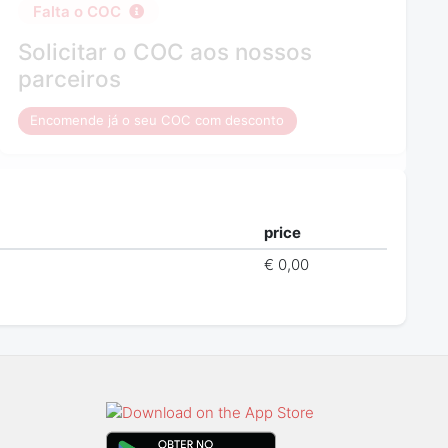
Falta o COC
Solicitar o COC aos nossos
parceiros
Encomende já o seu COC com desconto
price
€ 0,00