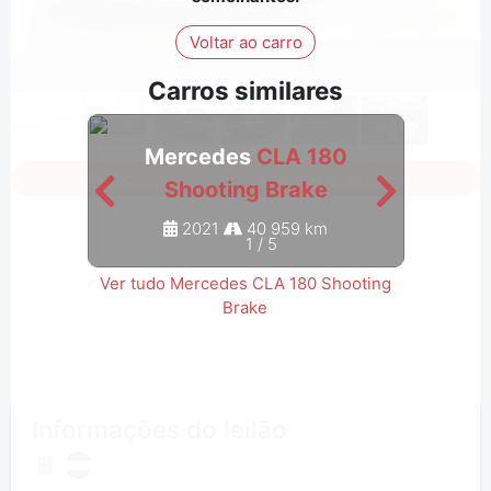
Voltar ao carro
Carros similares
Mercedes
CLA 180
M
Iniciar a sessão para ver todas as fotos
Shooting Brake
2021
40 959 km
1
/
5
Ver tudo Mercedes CLA 180 Shooting
Brake
Informações do leilão