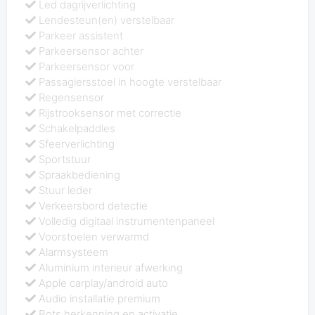
Led dagrijverlichting
Lendesteun(en) verstelbaar
Parkeer assistent
Parkeersensor achter
Parkeersensor voor
Passagiersstoel in hoogte verstelbaar
Regensensor
Rijstrooksensor met correctie
Schakelpaddles
Sfeerverlichting
Sportstuur
Spraakbediening
Stuur leder
Verkeersbord detectie
Volledig digitaal instrumentenpaneel
Voorstoelen verwarmd
Alarmsysteem
Aluminium interieur afwerking
Apple carplay/android auto
Audio installatie premium
Bots herkenning en activatie