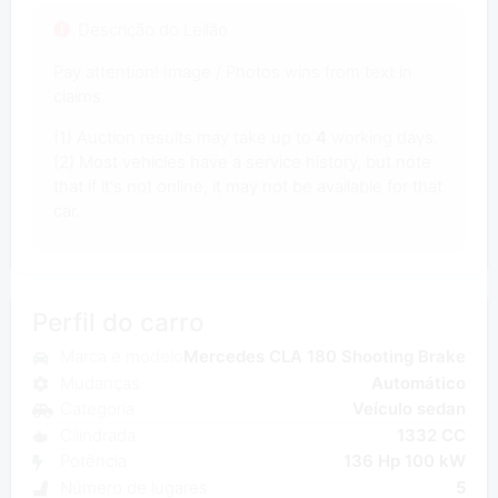
Descrição do Leilão
Pay attention! Image / Photos wins from text in
claims.
(1) Auction results may take up to
4
working days.
(2) Most vehicles have a service history, but note
that if it's not online, it may not be available for that
car.
Perfil do carro
Marca e modelo
Mercedes CLA 180 Shooting Brake
Mudanças
Automático
Categoria
Veículo sedan
Cilindrada
1332 CC
Potência
136 Hp 100 kW
Número de lugares
5