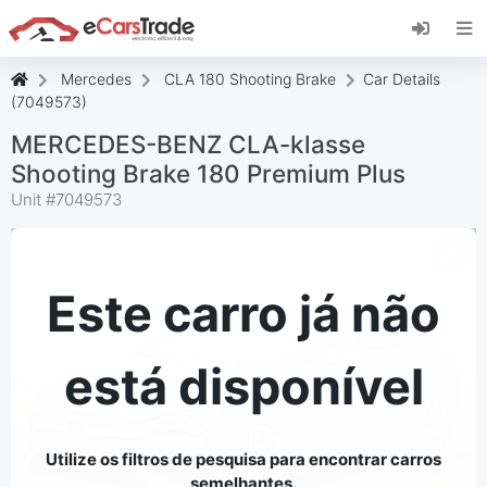
Instale a aplicação web eCarsTrade, adicione-a
ao seu ecrã inicial e receba atualizações
instantâneas.
Mercedes
CLA 180 Shooting Brake
Car Details
Instalar
Cancelar
(7049573)
MERCEDES-BENZ CLA-klasse
Shooting Brake 180 Premium Plus
Unit #
7049573
Este carro já não
está disponível
Utilize os filtros de pesquisa para encontrar carros
semelhantes.