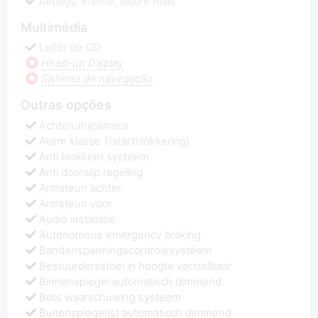
Airbags: Frente, lado e mais
Multimédia
Leitor de CD
Head-up Display
Sistema de navegação
Outras opções
Achteruitrijcamera
Alarm klasse 1(startblokkering)
Anti blokkeer systeem
Anti doorslip regeling
Armsteun achter
Armsteun voor
Audio installatie
Autonomous emergency braking
Bandenspanningscontrolesysteem
Bestuurdersstoel in hoogte verstelbaar
Binnenspiegel automatisch dimmend
Bots waarschuwing systeem
Buitenspiegel(s) automatisch dimmend