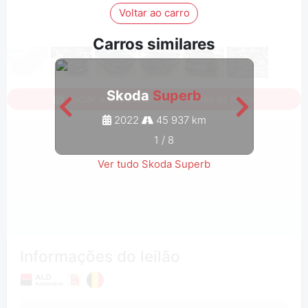
Voltar ao carro
Carros similares
Skoda
Superb
Iniciar a sessão para ver todas as fotos
2022
45 937 km
1
/
8
Ver tudo Skoda Superb
Informações do leilão