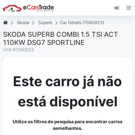
Instale a aplicação web eCarsTrade, adicione-a
ao seu ecrã inicial e receba atualizações
instantâneas.
Skoda
Superb
Car Details (7060923)
Instalar
Cancelar
SKODA SUPERB COMBI 1.5 TSI ACT
110KW DSG7 SPORTLINE
Unit #
7060923
Este carro já não
está disponível
Utilize os filtros de pesquisa para encontrar carros
semelhantes.