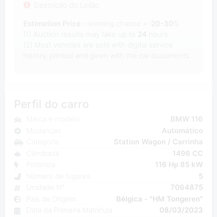
Descrição do Leilão
Estimation Price
- winning chance +-
20-30
%
(1) Auction results may take up to
24
hours.
(2) Most
vehicles are sold with digital service
history, printed and given with the car documents.
Perfil do carro
Marca e modelo
BMW 116
Mudanças
Automático
Categoria
Station Wagon / Carrinha
Cilindrada
1496 CC
Potência
116 Hp 85 kW
Número de lugares
5
Unidade N°
7064875
País de Origem
Bélgica - "HM Tongeren"
Data da Primeira Matrícula
08/03/2023