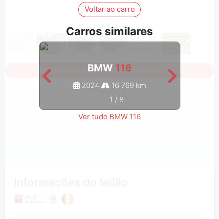
Voltar ao carro
Carros similares
BMW
116
Iniciar a sessão para ver todas as fotos
2024
16 769 km
1
/
8
Ver tudo BMW 116
Informações do leilão