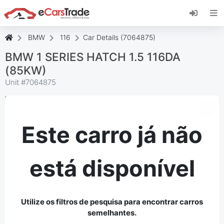
Instale a aplicação web eCarsTrade, adicione-a
ao seu ecrã inicial e receba atualizações
instantâneas.
BMW
116
Car Details (7064875)
Instalar
Cancelar
BMW 1 SERIES HATCH 1.5 116DA
(85KW)
Unit #
7064875
Este carro já não
está disponível
Utilize os filtros de pesquisa para encontrar carros
semelhantes.