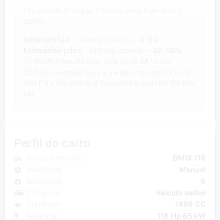
Pay attention! Image / Photos wins from text in
claims.
Minimum bid
- winning chance +-
2-5%
Estimation price
- winning chance +-
30-50%
(1) Auction results may take up to
24
hours.
(2) Most vehicles have a service history, but note
that if it's not online, it may not be available for that
car.
Perfil do carro
Marca e modelo
BMW 116
Mudanças
Manual
Mudanças
6
Categoria
Veículo sedan
Cilindrada
1496 CC
Potência
116 Hp 85 kW