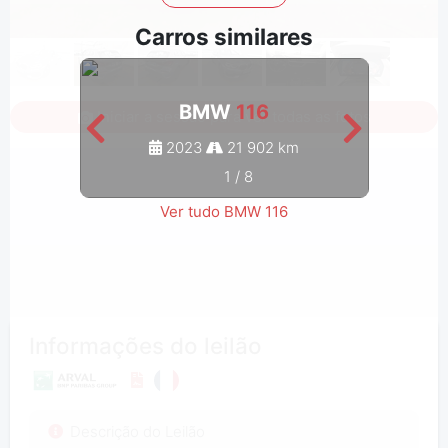
Carros similares
BMW
116
Iniciar a sessão para ver todas as fotos
2023
21 902 km
1
/
8
Ver tudo BMW 116
Informações do leilão
Descrição do Leilão