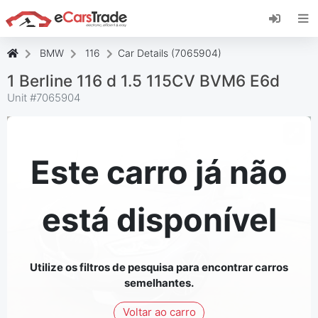
Instale a aplicação web eCarsTrade, adicione-a
ao seu ecrã inicial e receba atualizações
instantâneas.
BMW
116
Car Details (7065904)
Instalar
Cancelar
1 Berline 116 d 1.5 115CV BVM6 E6d
Unit #
7065904
Este carro já não
está disponível
Utilize os filtros de pesquisa para encontrar carros
semelhantes.
Voltar ao carro