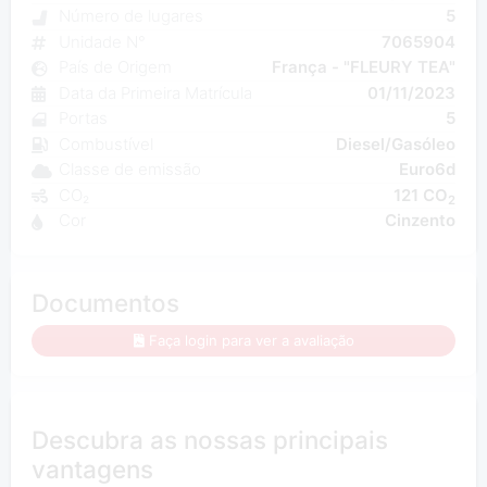
Número de lugares
5
Unidade N°
7065904
País de Origem
França - "FLEURY TEA"
Data da Primeira Matrícula
01/11/2023
Portas
5
Combustível
Diesel/Gasóleo
Classe de emissão
Euro6d
CO₂
121 CO
2
Cor
Cinzento
Documentos
Faça login para ver a avaliação
Descubra as nossas principais
vantagens