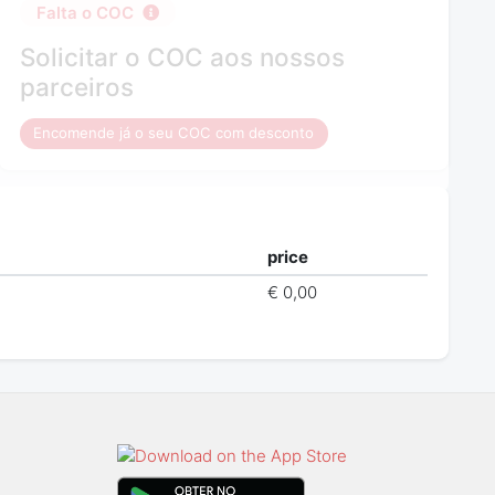
Falta o COC
Solicitar o COC aos nossos
parceiros
Encomende já o seu COC com desconto
price
€ 0,00