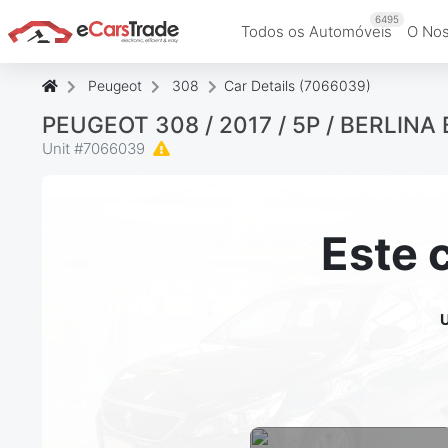
6495
Todos os Automóveis
O Nos
Peugeot
308
Car Details (7066039)
PEUGEOT 308 / 2017 / 5P / BERLINA
Unit #
7066039
Este 
U