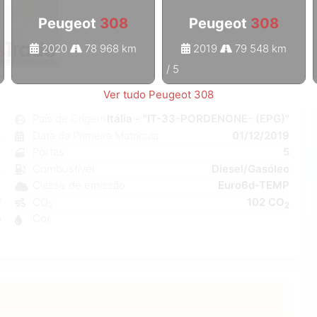
Peugeot
308
Peugeot
308
2020
78 968 km
2019
79 548 km
1
/
5
Ver tudo Peugeot 308
8
País de Origem
Itália - "IT-33-PORDENONE- (EPG)"
o
Data da Primeira Matrícula
01/12/2019
7
Portas
5
n
Combustível
Diesel/Gasóleo
C
Classe de emissão
Euro6d-TEMP
W
CO₂
102 CO
2
5
Cor
9