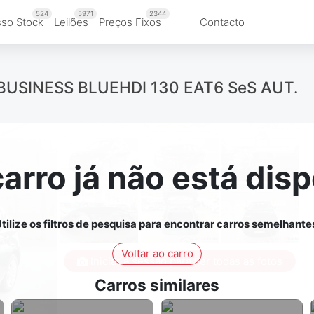
524
5971
2344
so Stock
Leilões
Preços Fixos
Contacto
 BUSINESS BLUEHDI 130 EAT6 SeS AUT.
carro já não está disp
tilize os filtros de pesquisa para encontrar carros semelhante
Voltar ao carro
Iniciar a sessão para ver todas as fotos
Carros similares