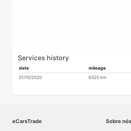
Services history
date
mileage
01/10/2020
6325 km
eCarsTrade
Sobre nó