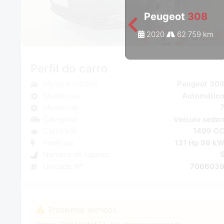
Peugeot
308
2020
62 759 km
Perfil do carro
Marca e modelo
Peugeot 30
Mudanças
Automátic
Mudanças
Categoria
Veículo seda
Cilindrada
1499 C
Potência
131 Hp 96 k
Número de lugares
Unidade N°
706603
Problemas técnicos