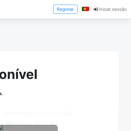
Registar
Iniciar sessão
onível
s.
Informações do leilão