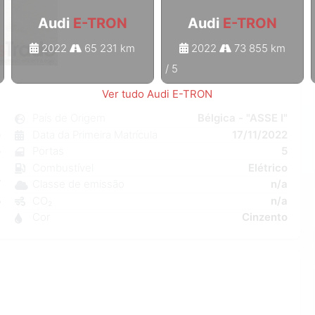
Audi
E-TRON
Audi
E-TRON
2022
65 231 km
2022
73 855 km
1
/
5
Ver tudo Audi E-TRON
N
País de Origem
Bélgica - "ASSE I"
o
Data da Primeira Matrícula
17/11/2022
o
Portas
5
a
Combustível
Elétrico
W
Classe de emissão
n/a
5
CO₂
n/a
7
Cor
Cinzento