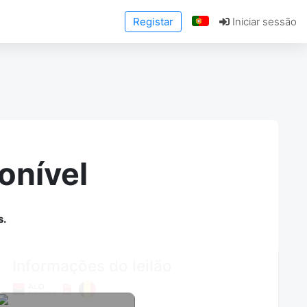
Registar
Iniciar sessão
onível
s.
Informações do leilão