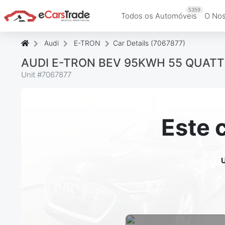
5359
Todos os Automóveis
O Nos
Audi
E-TRON
Car Details (7067877)
AUDI E-TRON BEV 95KWH 55 QUAT
Unit #
7067877
Este 
U