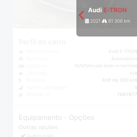
Audi
E-TRON
2021
61 306 km
Perfil do carro
Marca e modelo
Audi E-TRO
Mudanças
Automátic
Categoria
SUV/Veículo todo-o-terren
Cilindrada
n/
Potência
408 Hp 300 k
Número de lugares
Unidade N°
706787
Equipamento - Opções
Outras opções
Quatro rodas