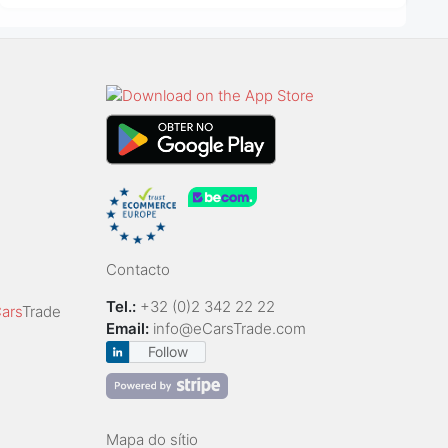
Contacto
Tel.:
+32 (0)2 342 22 22
ars
Trade
Email:
info@eCarsTrade.com
Follow
Mapa do sítio