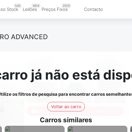
545
4814
2525
so Stock
Leilões
Preços Fixos
Contacto
TRO ADVANCED
carro já não está disp
tilize os filtros de pesquisa para encontrar carros semelhante
Voltar ao carro
Iniciar a sessão para ver todas as fotos
Carros similares