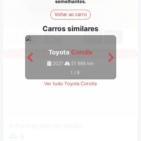
semelhantes.
Voltar ao carro
Carros similares
Toyota
Corolla
Iniciar a sessão para ver todas as fotos
2021
51 986 km
1
/
8
Ver tudo Toyota Corolla
Informações do leilão