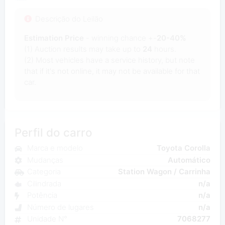
Descrição do Leilão
Estimation Price
- winning chance +-
20-40%
(1) Auction results may take up to
24
hours.
(2) Most vehicles have a service history, but note
that if it's not online, it may not be available for that
car.
Perfil do carro
Marca e modelo
Toyota Corolla
Mudanças
Automático
Categoria
Station Wagon / Carrinha
Cilindrada
n/a
Potência
n/a
Número de lugares
n/a
Unidade N°
7068277