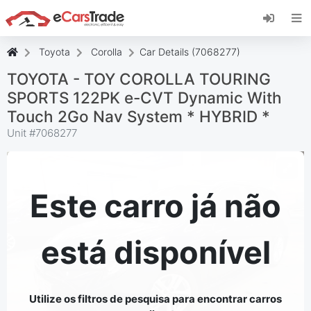
Instale a aplicação web eCarsTrade, adicione-a
ao seu ecrã inicial e receba atualizações
instantâneas.
Toyota
Corolla
Car Details (7068277)
Instalar
Cancelar
TOYOTA - TOY COROLLA TOURING
SPORTS 122PK e-CVT Dynamic With
Touch 2Go Nav System * HYBRID *
Unit #
7068277
Este carro já não
está disponível
Utilize os filtros de pesquisa para encontrar carros