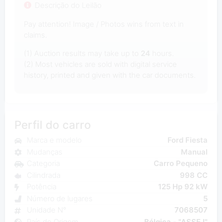
Descrição do Leilão
Pay attention! Image / Photos wins from text in
claims.
(1) Auction results may take up to
24
hours.
(2) Most vehicles are sold with digital service
history, printed and given with the car documents.
Perfil do carro
Marca e modelo
Ford Fiesta
Mudanças
Manual
Categoria
Carro Pequeno
Cilindrada
998 CC
Potência
125 Hp 92 kW
Número de lugares
5
Unidade N°
7068507
País de Origem
Bélgica - "ASSE I"