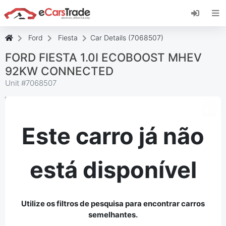
Instale a aplicação web eCarsTrade, adicione-a
ao seu ecrã inicial e receba atualizações
instantâneas.
Ford
Fiesta
Car Details (7068507)
Instalar
Cancelar
FORD FIESTA 1.0I ECOBOOST MHEV
92KW CONNECTED
Unit #
7068507
Este carro já não
está disponível
Utilize os filtros de pesquisa para encontrar carros
semelhantes.