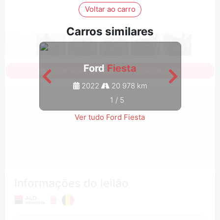
Voltar ao carro
Carros similares
Ford
Fiesta
Iniciar a sessão para ver todas as fotos
2022
20 978 km
1
/
5
Ver tudo Ford Fiesta
Informações do leilão