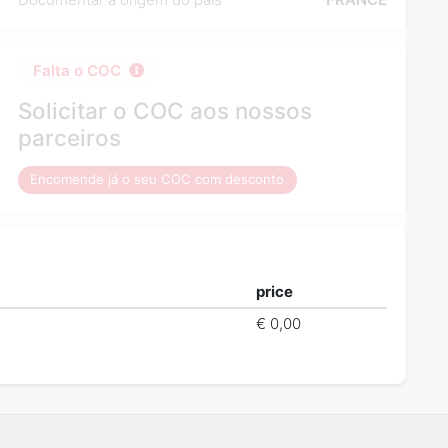
Falta o COC
Solicitar o COC aos nossos
parceiros
Encomende já o seu COC com desconto
price
€ 0,00