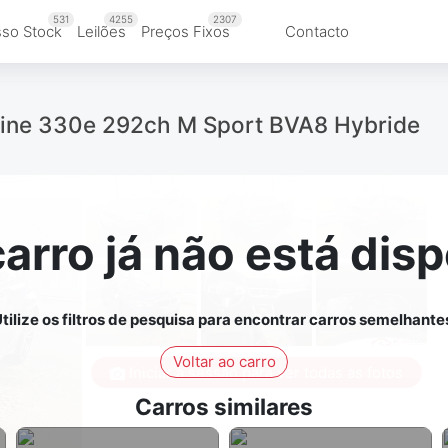
531
4255
2307
so Stock
Leilões
Preços Fixos
Contacto
erline 330e 292ch M Sport BVA8 Hybride
carro já não está disp
tilize os filtros de pesquisa para encontrar carros semelhante
Voltar ao carro
Iniciar a sessão para ver todas as fotos
Carros similares