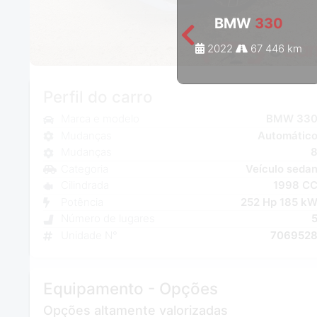
BMW
330
2022
67 446 km
Perfil do carro
Marca e modelo
BMW 33
Mudanças
Automátic
Mudanças
Categoria
Veículo seda
Cilindrada
1998 C
Potência
252 Hp 185 k
Número de lugares
Unidade N°
706952
Equipamento - Opções
Opções altamente valorizadas