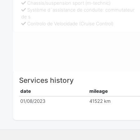
Chassis/suspension sport (m-technic)
Système d`assistance de conduite: commutateur
de s
Controlo de Velocidade (Cruise Control)
Services history
date
mileage
01/08/2023
41522 km