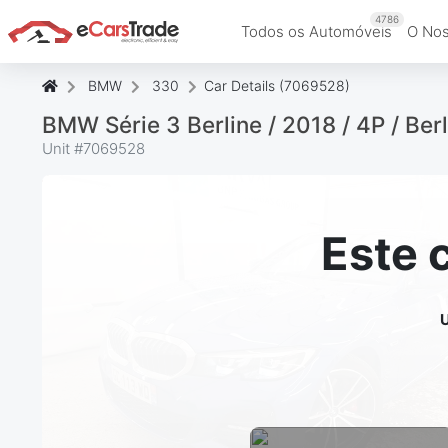
4786
Todos os Automóveis
O Nos
BMW
330
Car Details (7069528)
BMW Série 3 Berline / 2018 / 4P / B
Unit #
7069528
Este 
U