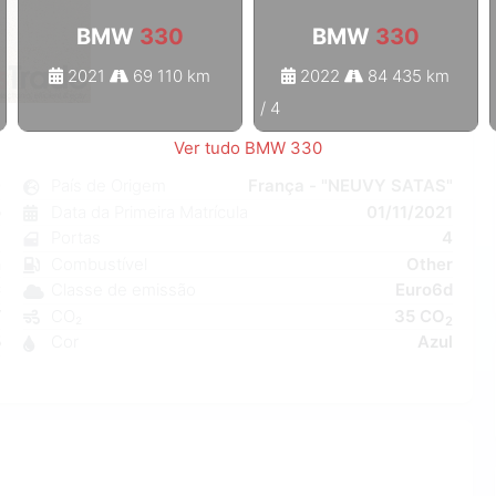
BMW
330
BMW
330
2021
69 110 km
2022
84 435 km
1
/
4
Ver tudo BMW 330
0
País de Origem
França - "NEUVY SATAS"
o
Data da Primeira Matrícula
01/11/2021
8
Portas
4
n
Combustível
Other
C
Classe de emissão
Euro6d
W
CO₂
35 CO
2
5
Cor
Azul
8