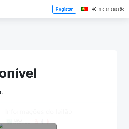
Registar
Iniciar sessão
onível
s.
Informações do leilão