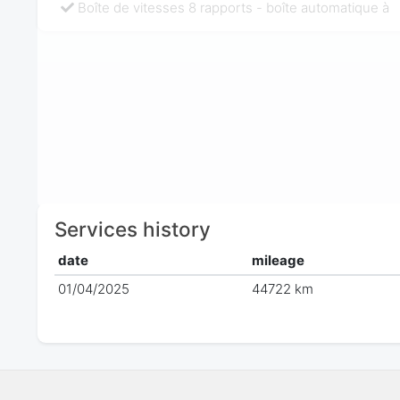
Boîte de vitesses 8 rapports - boîte automatique à
Services history
date
mileage
01/04/2025
44722 km