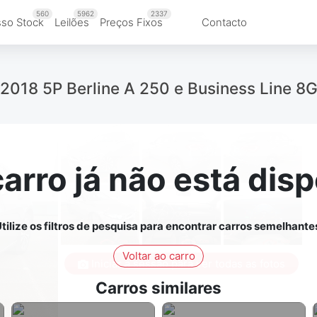
560
5962
2337
so Stock
Leilões
Preços Fixos
Contacto
18 5P Berline A 250 e Business Line 
carro já não está disp
tilize os filtros de pesquisa para encontrar carros semelhante
Voltar ao carro
Iniciar a sessão para ver todas as fotos
Carros similares