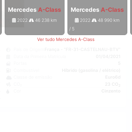
Mercedes
A-Class
Mercedes
A-Class
2022
46 238 km
2022
48 990 km
1
/
5
Ver tudo Mercedes A-Class
s
País de Origem
França - "FR-31-CASTELNAU-BTV"
o
Data da Primeira Matrícula
01/04/2021
8
Portas
5
n
Combustível
Híbrido (gasolina / elétrico)
C
Classe de emissão
Euro6d
W
CO₂
23 CO
2
5
Cor
Cinzento
5