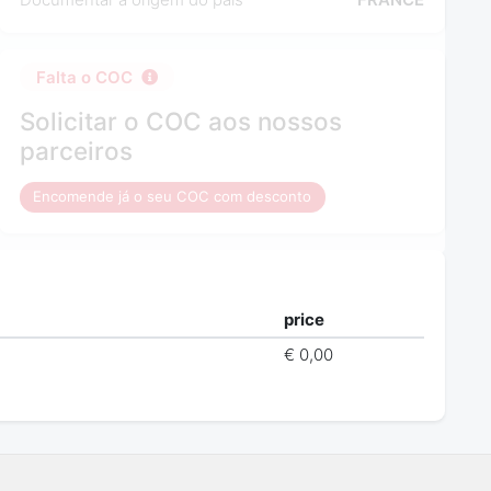
Falta o COC
Solicitar o COC aos nossos
parceiros
Encomende já o seu COC com desconto
price
€ 0,00