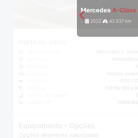
Mercedes
A-Class
2022
43 937 km
Perfil do carro
Marca e modelo
Mercedes A-Clas
Mudanças
Automátic
Mudanças
Categoria
Veículo seda
Cilindrada
1332 C
Potência
218 Hp 160 k
Número de lugares
Unidade N°
706958
Equipamento - Opções
Opções altamente valorizadas