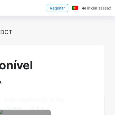
Registar
Iniciar sessão
8GDCT
onível
s.
Informações do leilão