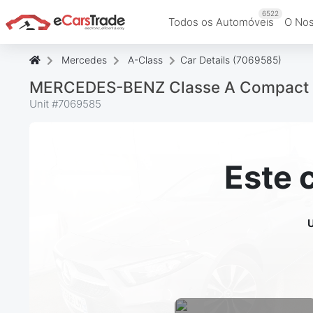
6522
Todos os Automóveis
O Nos
Mercedes
A-Class
Car Details (7069585)
MERCEDES-BENZ Classe A Compact 20
Unit #
7069585
Este 
U