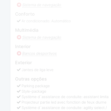
Sistema de navegação
Conforto
Ar condicionado: Automático
Multimédia
Sistema de navegação
Interior
Bancos desportivos
Exterior
Jantes de liga leve
Outras opções
Parking package
Style-package
Système d`assistance de conduite: assistant limita
Projecteur partie led avec fonction de feux diurne
Système d`assistance de conduite: agility select /