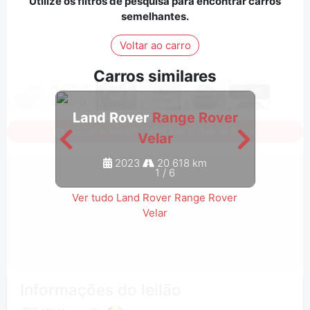
Utilize os filtros de pesquisa para encontrar carros
semelhantes.
Voltar ao carro
Carros similares
Land Rover
Range Rover
Lan
Iniciar a sessão para ver todas as fotos
Velar
2023
20 618 km
1
/
6
Ver tudo Land Rover Range Rover
Velar
Informações do leilão