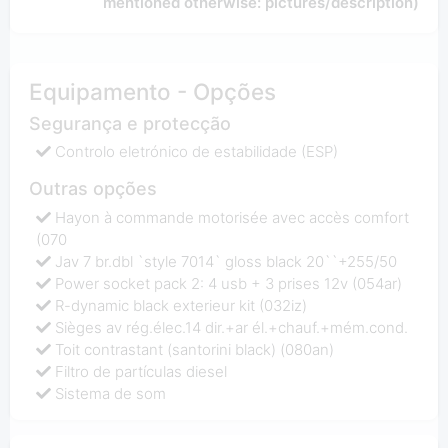
mentioned otherwise: pictures/description)
Equipamento - Opções
Segurança e protecção
Controlo eletrónico de estabilidade (ESP)
Outras opções
Hayon à commande motorisée avec accès comfort
(070
Jav 7 br.dbl `style 7014` gloss black 20``+255/50
Power socket pack 2: 4 usb + 3 prises 12v (054ar)
R-dynamic black exterieur kit (032iz)
Sièges av rég.élec.14 dir.+ar él.+chauf.+mém.cond.
Toit contrastant (santorini black) (080an)
Filtro de partículas diesel
Sistema de som