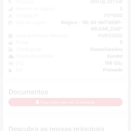
Potência
300 Hp 221 kW
Número de lugares
5
Unidade N°
7071080
País de Origem
Bélgica - "BE-26-ANTWERP-
BELCAR_ZUID"
Data da Primeira Matrícula
01/01/2022
Portas
5
Combustível
Diesel/Gasóleo
Classe de emissão
Euro6d
CO₂
198 CO
2
Cor
Prateado
Documentos
Faça login para ver a avaliação
Descubra as nossas principais