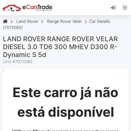
Instale a aplicação web eCarsTrade, adicione-a
ao seu ecrã inicial e receba atualizações
instantâneas.
Land Rover
Range Rover Velar
Car Details
Instalar
Cancelar
(7071080)
LAND ROVER RANGE ROVER VELAR
DIESEL 3.0 TD6 300 MHEV D300 R-
Dynamic S 5d
Unit #
7071080
Este carro já não
está disponível