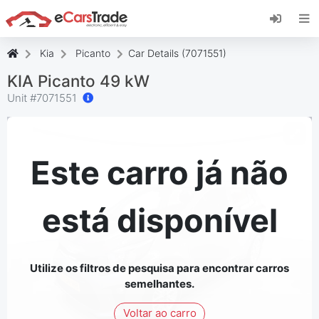
Instale a aplicação web eCarsTrade, adicione-a
ao seu ecrã inicial e receba atualizações
instantâneas.
Kia
Picanto
Car Details (7071551)
Instalar
Cancelar
KIA Picanto 49 kW
Unit #
7071551
Este carro já não
está disponível
Utilize os filtros de pesquisa para encontrar carros
semelhantes.
Voltar ao carro