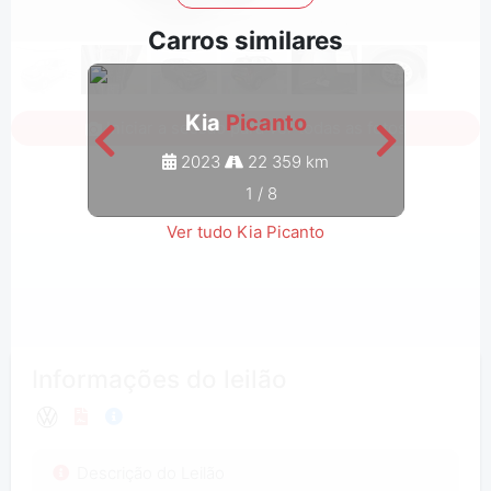
Carros similares
Kia
Picanto
Iniciar a sessão para ver todas as fotos
2023
22 359 km
1
/
8
Ver tudo Kia Picanto
Informações do leilão
Descrição do Leilão