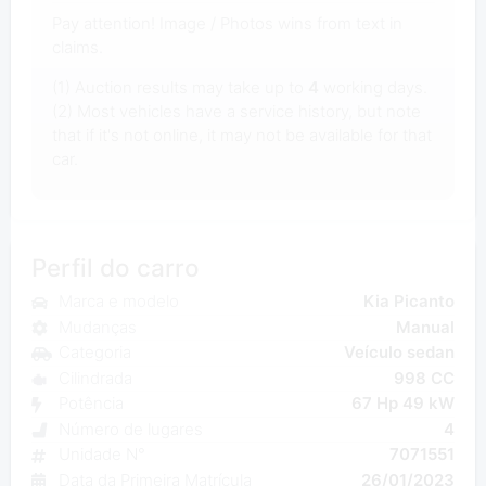
Pay attention! Image / Photos wins from text in
claims.
(1) Auction results may take up to
4
working days.
(2) Most vehicles have a service history, but note
that if it's not online, it may not be available for that
car.
Perfil do carro
Marca e modelo
Kia Picanto
Mudanças
Manual
Categoria
Veículo sedan
Cilindrada
998 CC
Potência
67 Hp 49 kW
Número de lugares
4
Unidade N°
7071551
Data da Primeira Matrícula
26/01/2023