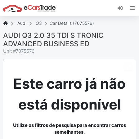
Instale a aplicação web eCarsTrade, adicione-a
ao seu ecrã inicial e receba atualizações
instantâneas.
Audi
Q3
Car Details (7075576)
Instalar
Cancelar
AUDI Q3 2.0 35 TDI S TRONIC
ADVANCED BUSINESS ED
Unit #
7075576
Este carro já não
está disponível
Utilize os filtros de pesquisa para encontrar carros
semelhantes.