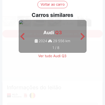
Voltar ao carro
Carros similares
Audi
Q3
Iniciar a sessão para ver todas as fotos
2024
29 556 km
1
/
8
Ver tudo Audi Q3
Informações do leilão