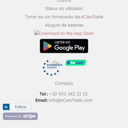
Custos
Status do utilizador
Torne-se um fornecedor da e
Cars
Trade
Aluguer de baterias
Contacto
Tel.:
+32 (0)2 342 22 22
Email:
info@eCarsTrade.com
Follow