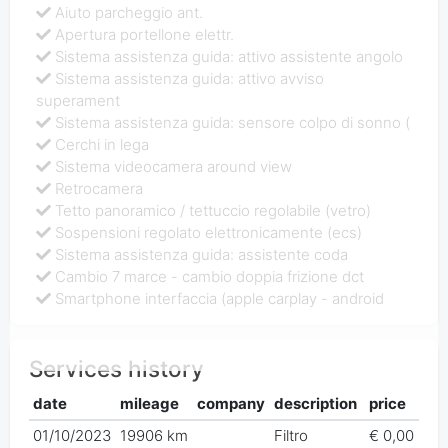
Aiuto parcheggio ant.
Apertura portellone elettr.
Sistema assistenza guida: attivo assistente angolo
Sistema assistenza guida: attivo avviso
superament
Sistema assistenza guida: sensore colpo di sonno (
Cerchi in lega
Sistema videocamera around view
Retrocamera
Tetto panoramico / tettuccio regolabile (vetro)
Sospensioni regolato elettronicamente (ecs)
Sistema assistenza guida: assistente coda
Cambio 7 marce - cambio doppia frizione dct
Smartphone interfaccia (apple carplay - android
Services history
date
mileage
company
description
price
01/10/2023
19906 km
Filtro
€ 0,00