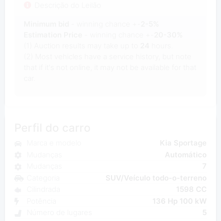
Descrição do Leilão
Minimum bid
- winning chance +-
2-5%
Estimation Price
- winning chance +-
20-30%
(1) Auction results may take up to
24
hours.
(2) Most vehicles have a service history, but note
that if it's not online, it may not be available for that
car.
Perfil do carro
Marca e modelo
Kia Sportage
Mudanças
Automático
Mudanças
7
Categoria
SUV/Veículo todo-o-terreno
Cilindrada
1598 CC
Potência
136 Hp 100 kW
Número de lugares
5