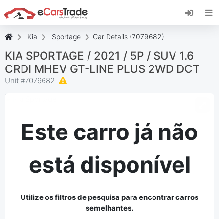
Instale a aplicação web eCarsTrade, adicione-a
ao seu ecrã inicial e receba atualizações
instantâneas.
Kia
Sportage
Car Details (7079682)
Instalar
Cancelar
KIA SPORTAGE / 2021 / 5P / SUV 1.6
CRDI MHEV GT-LINE PLUS 2WD DCT
Unit #
7079682
Este carro já não
está disponível
Utilize os filtros de pesquisa para encontrar carros
semelhantes.