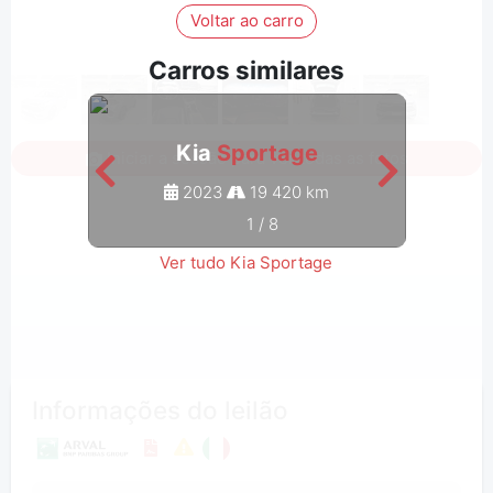
Voltar ao carro
Carros similares
Kia
Sportage
Iniciar a sessão para ver todas as fotos
2023
19 420 km
1
/
8
Ver tudo Kia Sportage
Informações do leilão