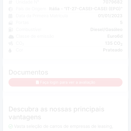
Unidade N°
7079682
País de Origem
Itália - "IT-27-CASEI-CASEI (EPG)"
Data da Primeira Matrícula
01/01/2023
Portas
5
Combustível
Diesel/Gasóleo
Classe de emissão
Euro6d
CO₂
135 CO
2
Cor
Prateado
Documentos
Faça login para ver a avaliação
Descubra as nossas principais
vantagens
Vasta seleção de carros de empresas de leasing,