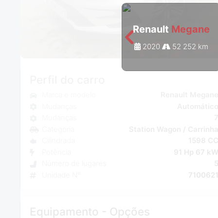
Renault
Megane
2020
52 252 km
Perfil do carro
Marca e modelo
Renault Megan
Mudanças
Automátic
Mudanças
Categoria
Station Wagon / Carrinh
Cilindrada
1598 C
Potência
91 Hp 67 k
Número de lugares
Unidade N°
710062
Equipamento - Opções