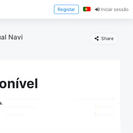
Registar
Iniciar sessão
al Navi
Share
Comprar / Bid
IVA excluído
onível
Pronto para recolha
A chegar em breve
s.
Local de recolha
Belgium
Vendedor
Solaf NV