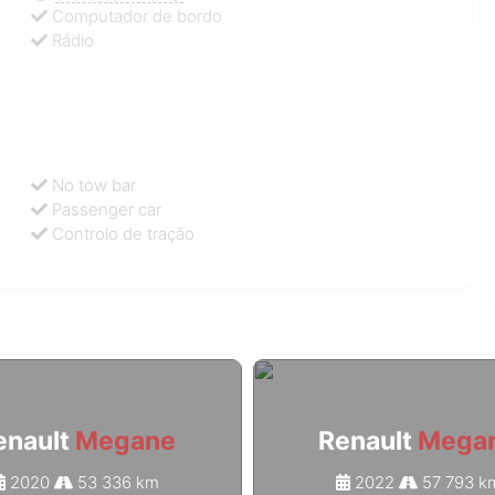
Computador de bordo
Rádio
No tow bar
Passenger car
Controlo de tração
enault
Megane
Renault
Mega
2020
53 336 km
2022
57 793 k