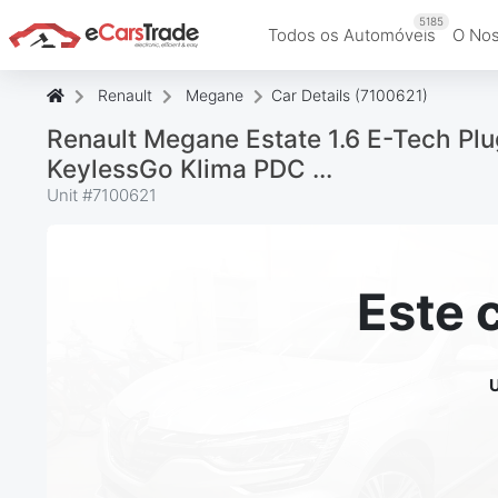
5185
Todos os Automóveis
O Nos
Renault
Megane
Car Details (7100621)
Renault Megane Estate 1.6 E-Tech Plu
KeylessGo Klima PDC ...
Unit #
7100621
Este 
U