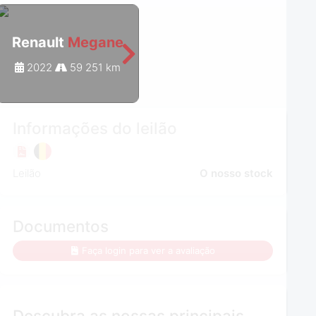
Renault
Megane
Renault
Megane
2022
59 251 km
2021
70 498 km
Informações do leilão
Leilão
O nosso stock
Documentos
Faça login para ver a avaliação
Descubra as nossas principais