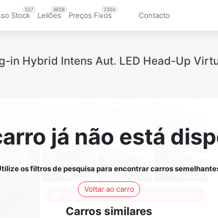
527
4658
2304
so Stock
Leilões
Preços Fixos
Contacto
g-in Hybrid Intens Aut. LED Head-Up Virtu
carro já não está disp
tilize os filtros de pesquisa para encontrar carros semelhante
Voltar ao carro
Iniciar a sessão para ver todas as fotos
Carros similares