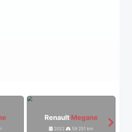
ne
Renault
Megane
m
2022
59 251 km