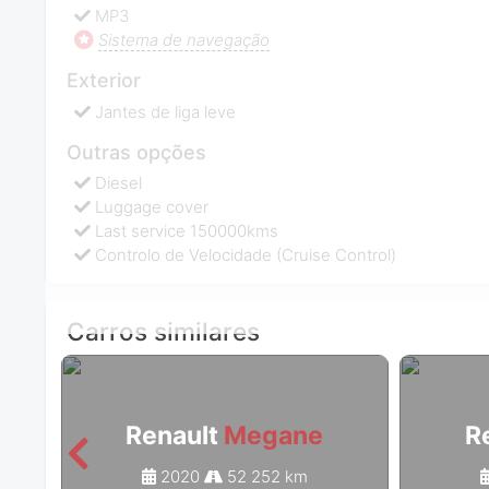
MP3
Sistema de navegação
Exterior
Jantes de liga leve
Outras opções
Diesel
Luggage cover
Last service 150000kms
Controlo de Velocidade (Cruise Control)
Carros similares
Renault
Megane
R
2020
52 252 km