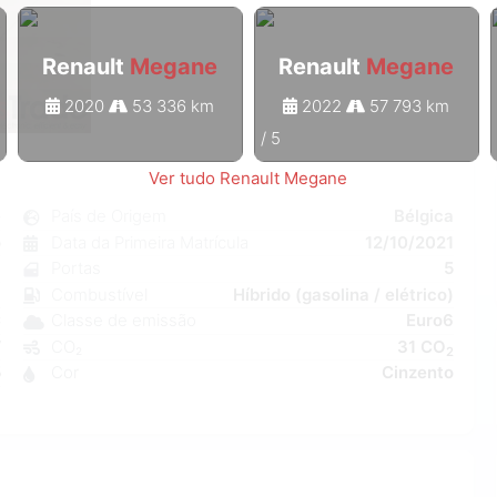
Renault
Megane
Renault
Megane
2020
53 336 km
2022
57 793 km
1
/
5
Ver tudo Renault Megane
e
País de Origem
Bélgica
o
Data da Primeira Matrícula
12/10/2021
7
Portas
5
a
Combustível
Híbrido (gasolina / elétrico)
C
Classe de emissão
Euro6
W
CO₂
31 CO
2
5
Cor
Cinzento
1