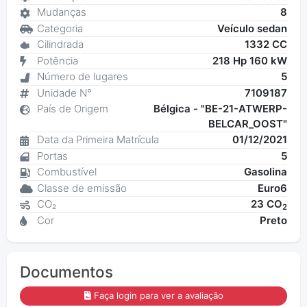
Mudanças
8
Categoria
Veículo sedan
Cilindrada
1332 CC
Potência
218 Hp 160 kW
Número de lugares
5
Unidade N°
7109187
País de Origem
Bélgica - "BE-21-ATWERP-
BELCAR_OOST"
Data da Primeira Matrícula
01/12/2021
Portas
5
Combustível
Gasolina
Classe de emissão
Euro6
CO₂
23 CO
2
Cor
Preto
Documentos
Faça login para ver a avaliação