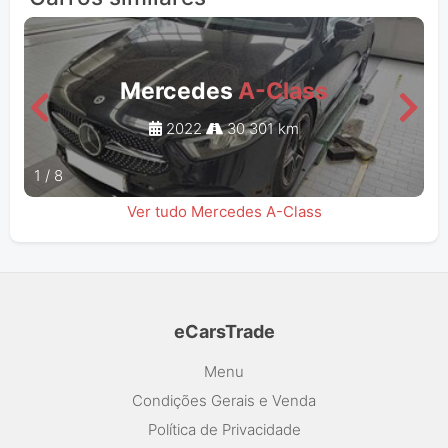
Mercedes
A-Class
2022
30 301 km
1
/
8
Ver tudo Mercedes A-Class
eCarsTrade
Menu
Condições Gerais e Venda
Política de Privacidade