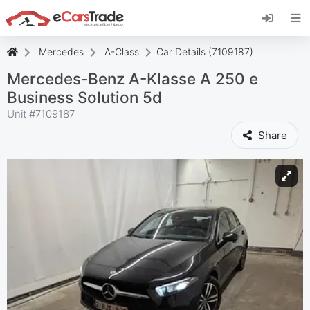
Instale a aplicação web eCarsTrade, adicione-a
ao seu ecrã inicial e receba atualizações
instantâneas.
Mercedes
A-Class
Car Details (7109187)
Instalar
Cancelar
Mercedes-Benz A-Klasse A 250 e
Business Solution 5d
Unit #
7109187
Share