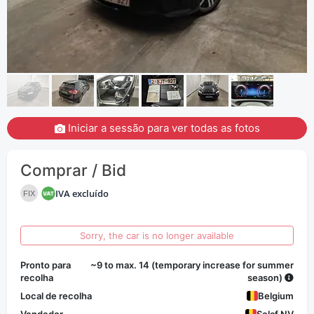
Iniciar a sessão para ver todas as fotos
Comprar / Bid
IVA excluído
FIX
Sorry, the car is no longer available
Pronto para
~9 to max. 14 (temporary increase for summer
recolha
season)
Local de recolha
Belgium