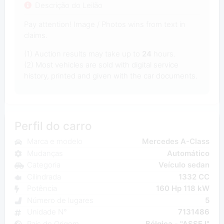
Descrição do Leilão
Pay attention! Image / Photos wins from text in
claims.
(1) Auction results may take up to
24
hours.
(2) Most vehicles are sold with digital service
history, printed and given with the car documents.
Perfil do carro
Marca e modelo
Mercedes A-Class
Mudanças
Automático
Categoria
Veículo sedan
Cilindrada
1332 CC
Potência
160 Hp 118 kW
Número de lugares
5
Unidade N°
7131486
País de Origem
Bélgica - "ASSE I"