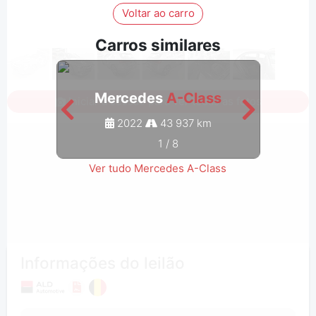
Voltar ao carro
Carros similares
Mercedes
A-Class
M
Iniciar a sessão para ver todas as fotos
2022
43 937 km
1
/
8
Ver tudo Mercedes A-Class
Informações do leilão