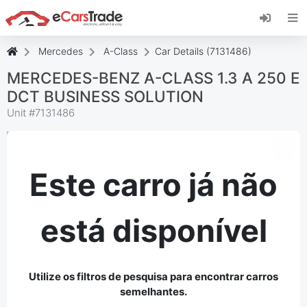
Instale a aplicação web eCarsTrade, adicione-a
ao seu ecrã inicial e receba atualizações
instantâneas.
Mercedes
A-Class
Car Details (7131486)
Instalar
Cancelar
MERCEDES-BENZ A-CLASS 1.3 A 250 E
DCT BUSINESS SOLUTION
Unit #
7131486
Este carro já não
está disponível
Utilize os filtros de pesquisa para encontrar carros
semelhantes.