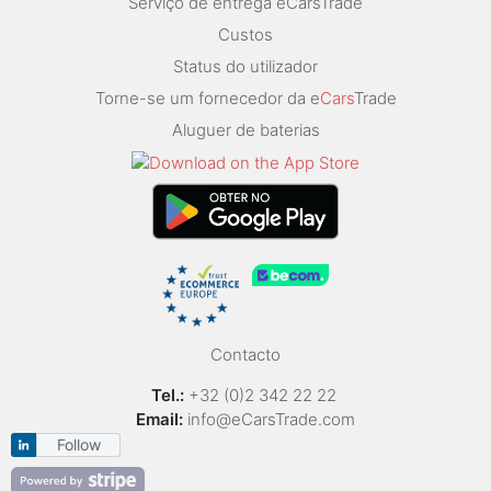
Serviço de entrega eCarsTrade
Custos
Status do utilizador
Torne-se um fornecedor da e
Cars
Trade
Aluguer de baterias
Contacto
Tel.:
+32 (0)2 342 22 22
Email:
info@eCarsTrade.com
Follow