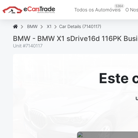
5364
Todos os Automóveis
O Nos
BMW
X1
Car Details (7140117)
BMW - BMW X1 sDrive16d 116PK Busin
Unit #
7140117
Este 
U