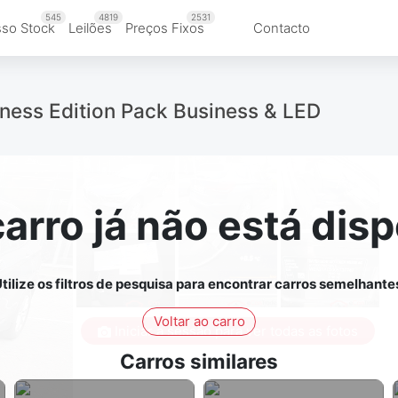
545
4819
2531
so Stock
Leilões
Preços Fixos
Contacto
ess Edition Pack Business & LED
carro já não está disp
tilize os filtros de pesquisa para encontrar carros semelhante
Voltar ao carro
Iniciar a sessão para ver todas as fotos
Carros similares