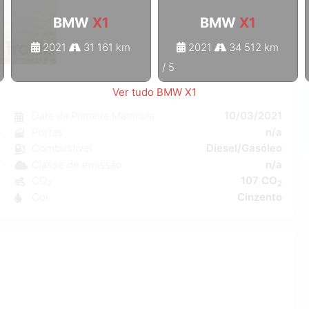
BMW
X1
BMW
X1
2021
31 161 km
2021
34 512 km
1
/
5
Ver tudo BMW X1
1
Data da Primeira Matrícula
10/03/2021
o
Portas
n/a
C
Combustível
Diesel/Gasóleo
W
Classe de emissão
n/a
a
CO₂
107 CO
2
7
Cor
Cinzento