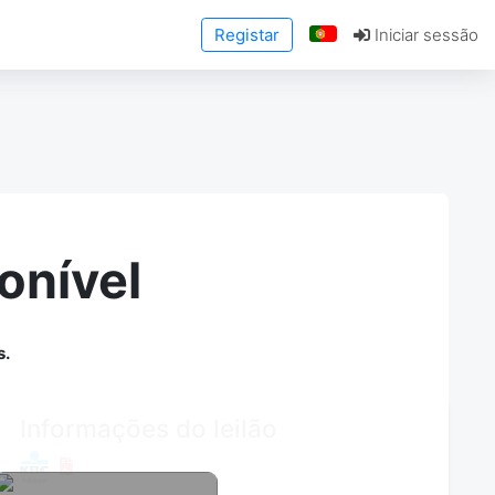
Registar
Iniciar sessão
onível
s.
Informações do leilão