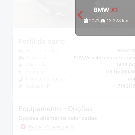
BMW
X1
2021
13 228 km
Perfil do carro
Marca e modelo
BMW X
Categoria
SUV/Veículo todo-o-terren
Cilindrada
1496 C
Potência
116 Hp 85 k
Número de lugares
n/
Unidade N°
714011
Equipamento - Opções
Opções altamente valorizadas
Sistema de navegação