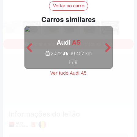
Voltar ao carro
Carros similares
Audi
A5
Iniciar a sessão para ver todas as fotos
2022
30 457 km
1
/
8
Ver tudo Audi A5
Informações do leilão