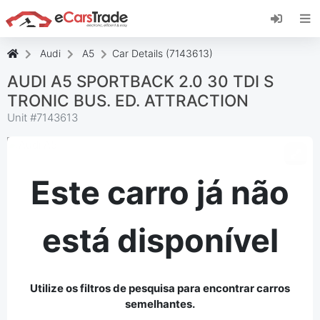
Instale a aplicação web eCarsTrade, adicione-a
ao seu ecrã inicial e receba atualizações
instantâneas.
Audi
A5
Car Details (7143613)
Instalar
Cancelar
AUDI A5 SPORTBACK 2.0 30 TDI S
TRONIC BUS. ED. ATTRACTION
Unit #
7143613
Este carro já não
está disponível
Utilize os filtros de pesquisa para encontrar carros
semelhantes.