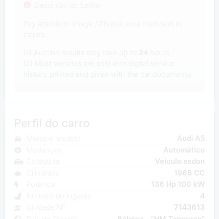
Descrição do Leilão
Pay attention! Image / Photos wins from text in
claims.
(1) Auction results may take up to
24
hours.
(2) Most vehicles are sold with digital service
history, printed and given with the car documents.
Perfil do carro
Marca e modelo
Audi A5
Mudanças
Automático
Categoria
Veículo sedan
Cilindrada
1968 CC
Potência
136 Hp 100 kW
Número de lugares
4
Unidade N°
7143613
País de Origem
Bélgica - "HM Tongeren"