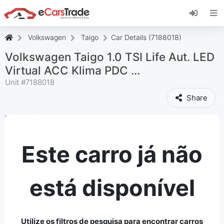
Instale a aplicação web eCarsTrade, adicione-a
ao seu ecrã inicial e receba atualizações
instantâneas.
Volkswagen
Taigo
Car Details (7188018)
Instalar
Cancelar
Volkswagen Taigo 1.0 TSI Life Aut. LED
Virtual ACC Klima PDC ...
Unit #
7188018
Share
Este carro já não
está disponível
Utilize os filtros de pesquisa para encontrar carros