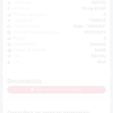
Cilindrada
999 CC
Potência
110 Hp 81 kW
Número de lugares
5
Unidade N°
7188018
País de Origem
Itália - "VENEZIA"
Data da Primeira Matrícula
01/01/2023
Portas
5
Combustível
Gasolina
Classe de emissão
Euro6
CO₂
133 CO
2
Cor
Azul
Documentos
Faça login para ver a avaliação
Descubra as nossas principais