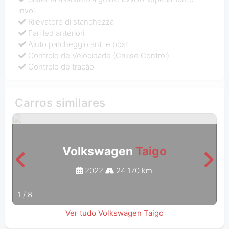
invol
Rilevatore di stanchezza
Fari led anteriori
Aiuto parcheggio ant. e post.
Controlo de Velocidade (Cruise Control)
Controlo de tração
Carros similares
Volkswagen
Taigo
2022
24 170 km
1
/
8
Ver tudo Volkswagen Taigo