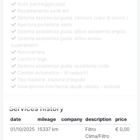
Aiuto parcheggio post.
Riscaldamento sedili ant.
Sistema assistenza guida: sensore colpo di sonno (
Apertura portellone elettr.
Sistema assistenza guida: attivo assistente angolo
Sistema assistenza guida: attivo avviso
superament
Retrocamera
Cerchi in lega
Sistema assistenza guida: assistente coda
Cambio automatico - (6 rapporti)
Tipo trazione: trazione integrale
Smartphone interfaccia (apple carplay - android
Services history
date
mileage
company
description
price
01/10/2025
15337 km
Filtro
€ 0,00
Clima/Filtro