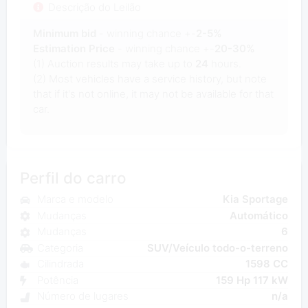
Descrição do Leilão
Minimum bid
- winning chance +-
2-5%
Estimation Price
- winning chance +-
20-30%
(1) Auction results may take up to
24
hours.
(2) Most vehicles have a service history, but note
that if it's not online, it may not be available for that
car.
Perfil do carro
Marca e modelo
Kia Sportage
Mudanças
Automático
Mudanças
6
Categoria
SUV/Veículo todo-o-terreno
Cilindrada
1598 CC
Potência
159 Hp 117 kW
Número de lugares
n/a