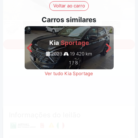
Voltar ao carro
Carros similares
Kia
Sportage
Iniciar a sessão para ver todas as fotos
2023
19 420 km
1
/
8
Ver tudo Kia Sportage
Informações do leilão