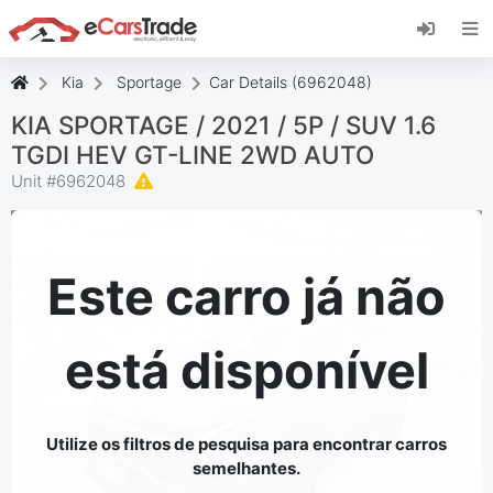
Instale a aplicação web eCarsTrade, adicione-a
ao seu ecrã inicial e receba atualizações
instantâneas.
Kia
Sportage
Car Details (6962048)
Instalar
Cancelar
KIA SPORTAGE / 2021 / 5P / SUV 1.6
TGDI HEV GT-LINE 2WD AUTO
Unit #
6962048
Este carro já não
está disponível
Utilize os filtros de pesquisa para encontrar carros
semelhantes.