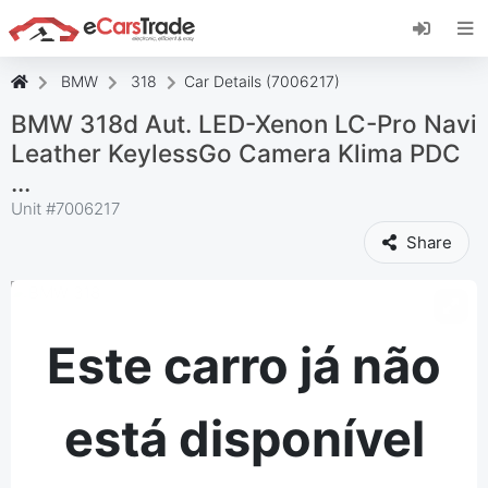
Instale a aplicação web eCarsTrade, adicione-a
ao seu ecrã inicial e receba atualizações
instantâneas.
BMW
318
Car Details (7006217)
Instalar
Cancelar
BMW 318d Aut. LED-Xenon LC-Pro Navi
Leather KeylessGo Camera Klima PDC
...
Unit #
7006217
Share
Este carro já não
está disponível