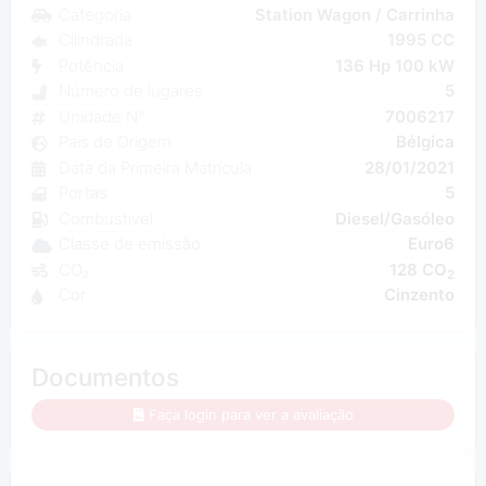
Categoria
Station Wagon / Carrinha
Cilindrada
1995 CC
Potência
136 Hp 100 kW
Número de lugares
5
Unidade N°
7006217
País de Origem
Bélgica
Data da Primeira Matrícula
28/01/2021
Portas
5
Combustível
Diesel/Gasóleo
Classe de emissão
Euro6
CO₂
128 CO
2
Cor
Cinzento
Documentos
Faça login para ver a avaliação