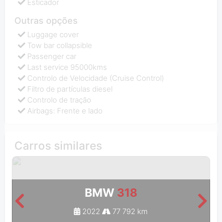
Esticador
Outras opções
Luggage cover
Tow bar collapsible
Passenger car
Last service 95000kms
Controlo de Velocidade (Cruise Control)
Filtro de partículas diesel
Controlo de tração
Airbags: Frente e lado
Carros similares
BMW
318
2022
77 792 km