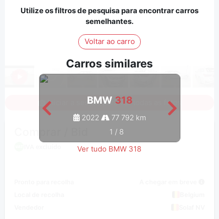
Utilize os filtros de pesquisa para encontrar carros
semelhantes.
Voltar ao carro
Carros similares
BMW
318
Iniciar a sessão para ver todas as fotos
2022
77 792 km
Comprar / Bid
1
/
8
IVA excluído
Ver tudo BMW 318
Pronto para recolha
A chegar em breve
Local de recolha
Belgium
Vendedor
Solaf NV