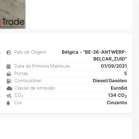
b
País de Origem
Bélgica - "BE-26-ANTWERP-
BELCAR_ZUID"
o
Data da Primeira Matrícula
01/09/2021
7
Portas
5
a
Combustível
Diesel/Gasóleo
C
Classe de emissão
Euro6d
W
CO₂
134 CO
5
2
Cor
Cinzento
1