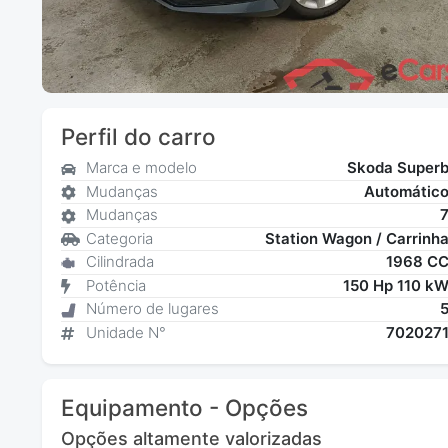
Perfil do carro
Marca e modelo
Skoda Super
Mudanças
Automátic
Mudanças
Categoria
Station Wagon / Carrinh
Cilindrada
1968 C
Potência
150 Hp 110 k
Número de lugares
Unidade N°
702027
Equipamento - Opções
Opções altamente valorizadas