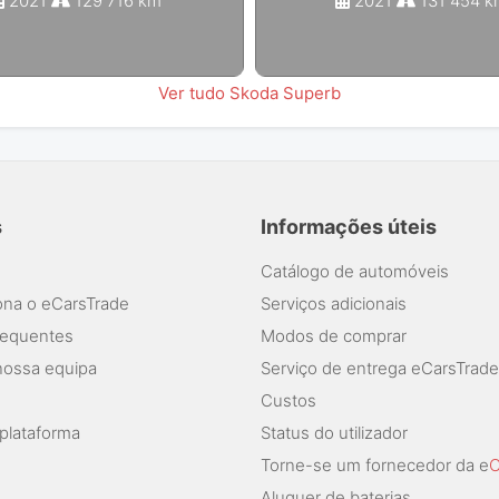
2021
129 716 km
2021
131 454 k
Ver tudo Skoda Superb
s
Informações úteis
Catálogo de automóveis
na o eCarsTrade
Serviços adicionais
requentes
Modos de comprar
nossa equipa
Serviço de entrega eCarsTrade
Custos
plataforma
Status do utilizador
Torne-se um fornecedor da e
C
Aluguer de baterias