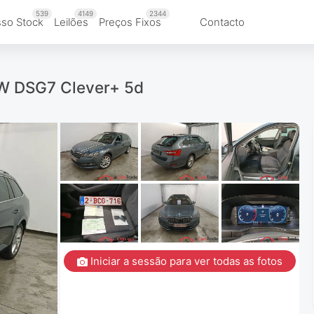
539
4149
2344
so Stock
Leilões
Preços Fixos
Contacto
W DSG7 Clever+ 5d
Iniciar a sessão para ver todas as fotos