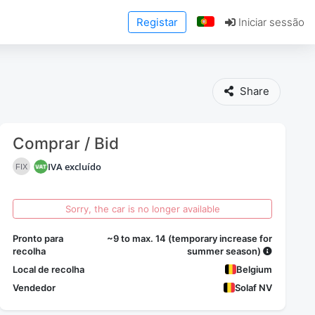
Registar
Iniciar sessão
Share
Comprar / Bid
IVA excluído
FIX
Sorry, the car is no longer available
Pronto para
~9 to max. 14 (temporary increase for
recolha
summer season)
Local de recolha
Belgium
Vendedor
Solaf NV