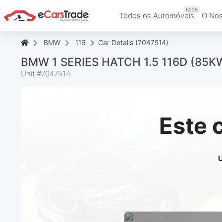
6228
Todos os Automóveis
O Nos
BMW
116
Car Details (7047514)
BMW 1 SERIES HATCH 1.5 116D (85K
Unit #
7047514
Este 
U