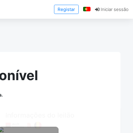
Registar
Iniciar sessão
onível
s.
Informações do leilão