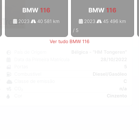
BMW
116
BMW
116
2023
40 581 km
2023
45 496 km
1
/
5
Ver tudo BMW 116
6
País de Origem
Bélgica - "HM Tongeren"
l
Data da Primeira Matrícula
28/10/2022
n
Portas
5
C
Combustível
Diesel/Gasóleo
W
Classe de emissão
C
5
CO₂
n/a
4
Cor
Cinzento