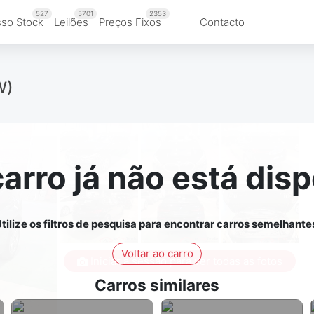
527
5701
2353
so Stock
Leilões
Preços Fixos
Contacto
W)
carro já não está disp
tilize os filtros de pesquisa para encontrar carros semelhante
Voltar ao carro
Iniciar a sessão para ver todas as fotos
Carros similares