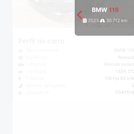
BMW
116
2023
30 712 km
Perfil do carro
Marca e modelo
BMW 11
Mudanças
Manua
Categoria
Veículo seda
Cilindrada
1496 C
Potência
116 Hp 85 k
Número de lugares
Unidade N°
704751