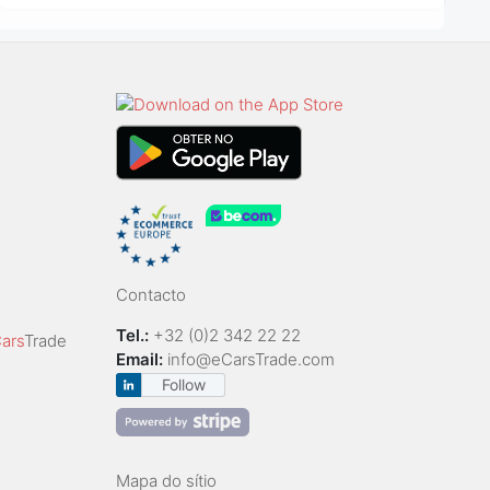
Contacto
Tel.:
+32 (0)2 342 22 22
ars
Trade
Email:
info@eCarsTrade.com
Follow
Mapa do sítio