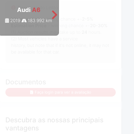
Descrição do Leilão
Audi
A6
Audi
A6
Minimum bid
- winning chance +-
2-5%
2019
183 992 km
2021
186 111 km
Estimation Price
- winning chance +-
20-30%
(1) Auction results may take up to
24
hours.
(2) Most vehicles have a service
history, but note that if it's not online, it may not
be available for that car.
Documentos
Faça login para ver a avaliação
Descubra as nossas principais
vantagens