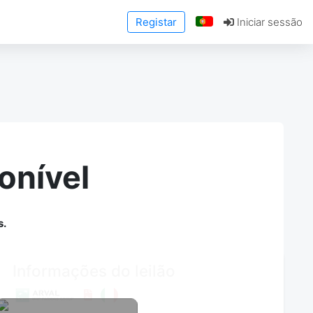
Registar
Iniciar sessão
onível
s.
Informações do leilão