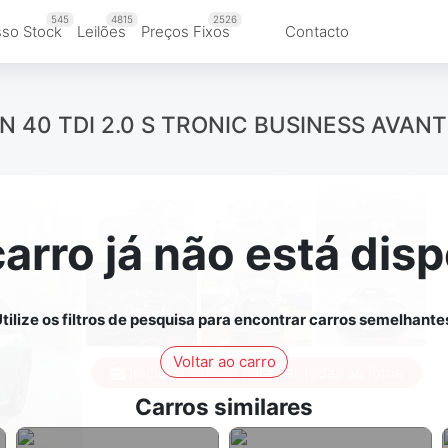
545
4815
2526
so Stock
Leilões
Preços Fixos
Contacto
ON 40 TDI 2.0 S TRONIC BUSINESS AVANT
carro já não está disp
tilize os filtros de pesquisa para encontrar carros semelhante
Voltar ao carro
Iniciar a sessão para ver todas as fotos
Carros similares