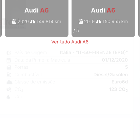
Audi
A6
Audi
A6
2020
149 814 km
2019
150 955 km
1
/
5
Ver tudo Audi A6
6
País de Origem
Itália - "IT-50-FIRENZE (EPG)"
o
Data da Primeira Matrícula
01/12/2020
7
Portas
5
a
Combustível
Diesel/Gasóleo
C
Classe de emissão
Euro6d
W
CO₂
123 CO
2
5
Cor
1