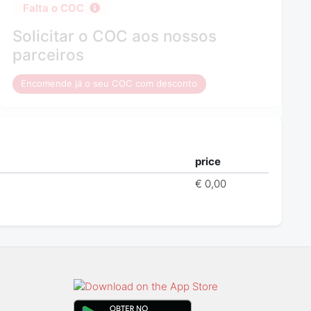
Falta o COC
Solicitar o COC aos nossos
parceiros
Encomende já o seu COC com desconto
price
€ 0,00