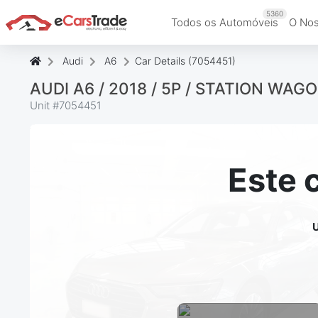
5360
Todos os Automóveis
O Nos
Audi
A6
Car Details (7054451)
AUDI A6 / 2018 / 5P / STATION WAG
Unit #
7054451
Este 
U