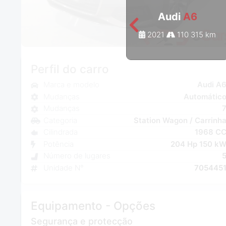
Audi
A6
2021
110 315 km
Perfil do carro
Marca e modelo
Audi A
Mudanças
Automátic
Mudanças
Categoria
Station Wagon / Carrinh
Cilindrada
1968 C
Potência
204 Hp 150 k
Número de lugares
Unidade N°
705445
Equipamento - Opções
Segurança e protecção