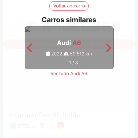
Voltar ao carro
Carros similares
Audi
A6
Iniciar a sessão para ver todas as fotos
2022
59 512 km
1
/
8
Ver tudo Audi A6
Informações do leilão