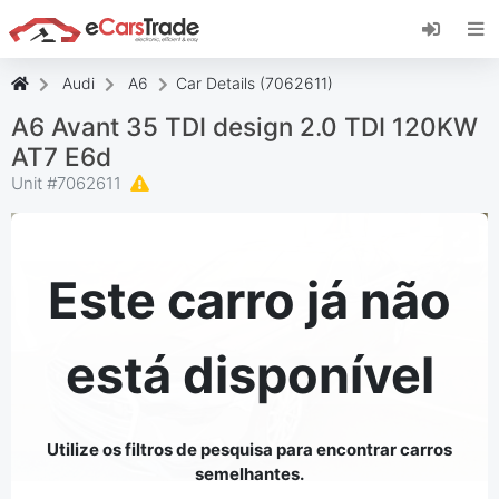
Instale a aplicação web eCarsTrade, adicione-a
ao seu ecrã inicial e receba atualizações
instantâneas.
Audi
A6
Car Details (7062611)
Instalar
Cancelar
A6 Avant 35 TDI design 2.0 TDI 120KW
AT7 E6d
Unit #
7062611
Este carro já não
está disponível
Utilize os filtros de pesquisa para encontrar carros
semelhantes.