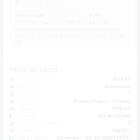
Descrição do Leilão
Minimum bid
- winning chance +-
5-10
%
(1) Auction results may take up to
24
hours.
(2) Most vehicles have a service history, but note
that if it's not online, it may not be available for that
car.
Perfil do carro
Marca e modelo
Audi A6
Mudanças
Automático
Mudanças
7
Categoria
Station Wagon / Carrinha
Cilindrada
1968 CC
Potência
163 Hp 120 kW
Número de lugares
5
Unidade N°
7062611
País de Origem
Alemanha - "DE-64-RIEDSTADT-