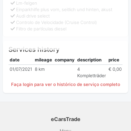
Lm-felgen
Einparkhilfe plus vorn, seitlich und hinten, akust
Audi drive select
Controlo de Velocidade (Cruise Control)
Filtro de partículas diesel
Services history
date
mileage
company
description
price
01/07/2021
8 km
4
€ 0,00
Kompletträder
Faça login para ver o histórico de serviço completo
eCarsTrade
Menu