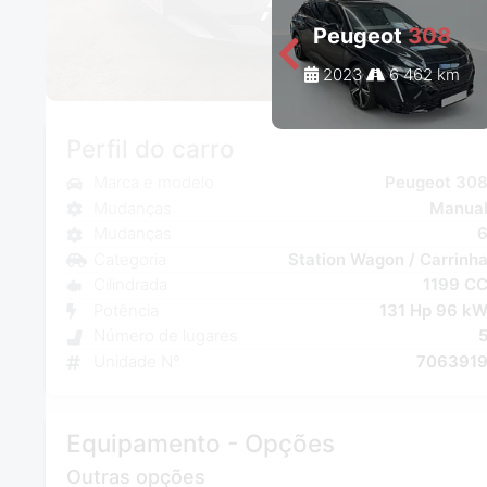
Peugeot
308
2023
6 462 km
Perfil do carro
Marca e modelo
Peugeot 30
Mudanças
Manua
Mudanças
Categoria
Station Wagon / Carrinh
Cilindrada
1199 C
Potência
131 Hp 96 k
Número de lugares
Unidade N°
706391
Equipamento - Opções
Outras opções