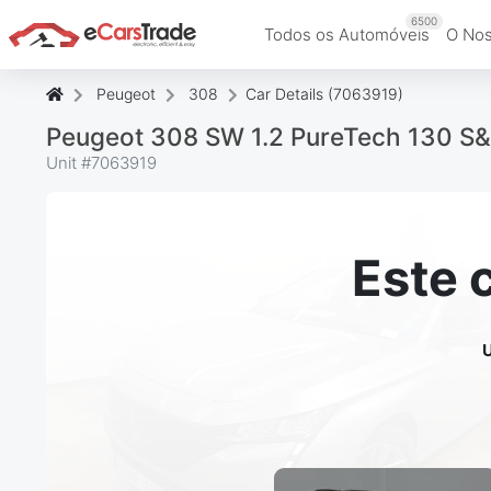
6500
Todos os Automóveis
O Nos
Peugeot
308
Car Details (7063919)
Peugeot 308 SW 1.2 PureTech 130 S&
Unit #
7063919
Este 
U