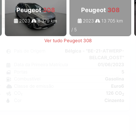
Peugeot
308
Peugeot
308
2023
8 379 km
2023
13 705 km
1
/
5
Ver tudo Peugeot 308
8
País de Origem
Bélgica - "BE-21-ATWERP-
BELCAR_OOST"
l
Data da Primeira Matrícula
01/06/2023
6
Portas
5
a
Combustível
Gasolina
C
Classe de emissão
Euro6
W
CO₂
126 CO
5
2
Cor
Cinzento
9