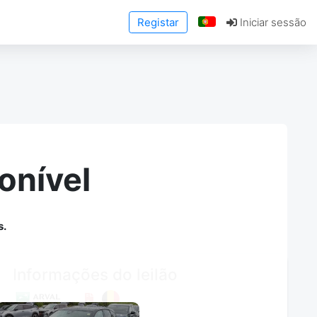
Registar
Iniciar sessão
onível
s.
Informações do leilão