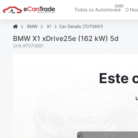
6289
Todos os Automóveis
O Nos
BMW
X1
Car Details (7070891)
BMW X1 xDrive25e (162 kW) 5d
Unit #
7070891
Este 
U