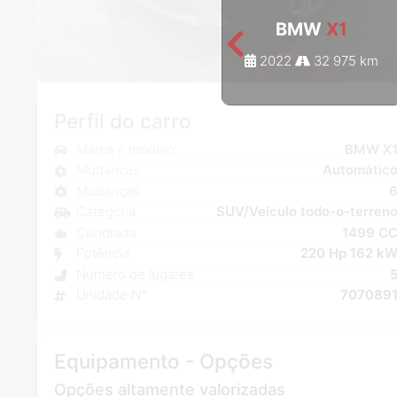
BMW
X1
2022
32 975 km
Perfil do carro
Marca e modelo
BMW X
Mudanças
Automátic
Mudanças
Categoria
SUV/Veículo todo-o-terren
Cilindrada
1499 C
Potência
220 Hp 162 k
Número de lugares
Unidade N°
707089
Equipamento - Opções
Opções altamente valorizadas