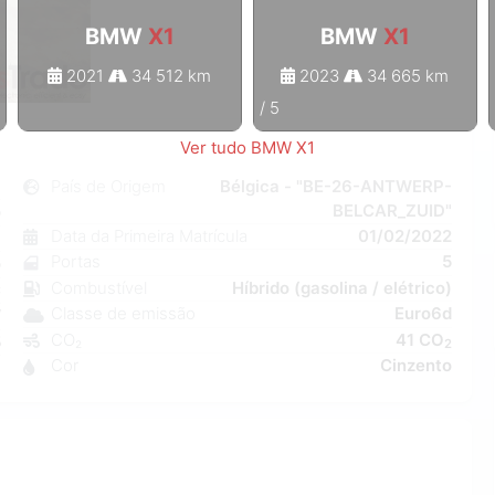
BMW
X1
BMW
X1
2021
34 512 km
2023
34 665 km
1
/
5
Ver tudo BMW X1
1
País de Origem
Bélgica - "BE-26-ANTWERP-
BELCAR_ZUID"
o
Data da Primeira Matrícula
01/02/2022
6
Portas
5
o
Combustível
Híbrido (gasolina / elétrico)
C
Classe de emissão
Euro6d
W
CO₂
41 CO
5
2
Cor
Cinzento
1