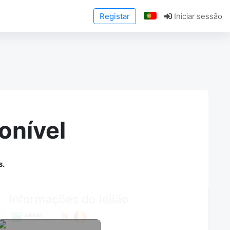
Registar
Iniciar sessão
onível
s.
Informações do leilão