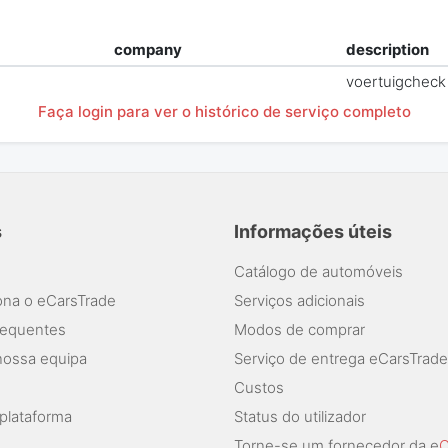
company
description
voertuigcheck
Faça login para ver o histórico de serviço completo
s
Informações úteis
Catálogo de automóveis
na o eCarsTrade
Serviços adicionais
requentes
Modos de comprar
nossa equipa
Serviço de entrega eCarsTrade
Custos
plataforma
Status do utilizador
Torne-se um fornecedor da e
C