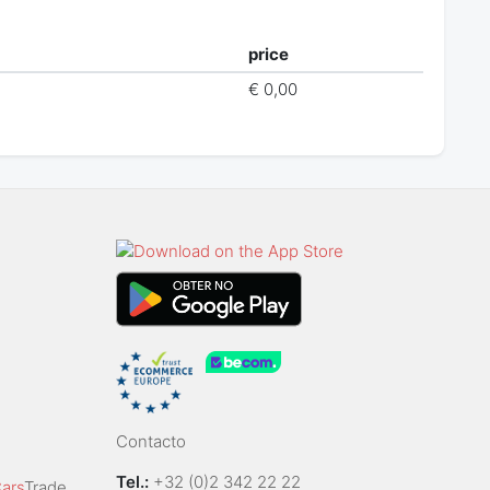
price
€ 0,00
Contacto
Tel.:
+32 (0)2 342 22 22
ars
Trade