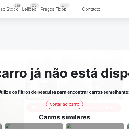
525
5764
2344
so Stock
Leilões
Preços Fixos
Contacto
carro já não está disp
tilize os filtros de pesquisa para encontrar carros semelhante
Voltar ao carro
Iniciar a sessão para ver todas as fotos
Carros similares