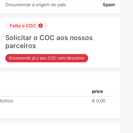
Documentar a origem do país
Spain
Falta o COC
Solicitar o COC aos nossos
parceiros
Encomende já o seu COC com desconto
price
éctrico
€ 0,00