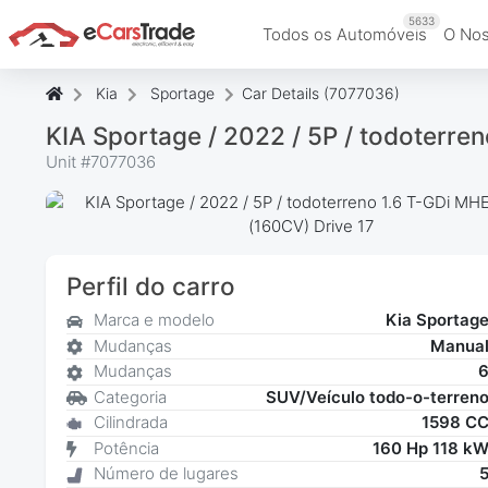
5633
Todos os Automóveis
O Nos
Kia
Sportage
Car Details (7077036)
KIA Sportage / 2022 / 5P / todoterr
Unit #
7077036
Perfil do carro
Marca e modelo
Kia Sportag
Mudanças
Manua
Mudanças
Categoria
SUV/Veículo todo-o-terren
Cilindrada
1598 C
Potência
160 Hp 118 k
Número de lugares