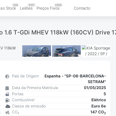
526
5107
2359
so Stock
Leilões
Preços Fixos
Contacto
eno 1.6 T-GDi MHEV 118kW (160CV) Drive 1
e
País de Origem
Espanha - "SP-08-BARCELONA-
SETRAM"
l
Data da Primeira Matrícula
01/05/2025
6
Portas
5
o
Combustível
Elétrico
C
Classe de emissão
Euro 6e
W
Iniciar a sessão para ver todas as fotos
CO₂
147 CO
5
2