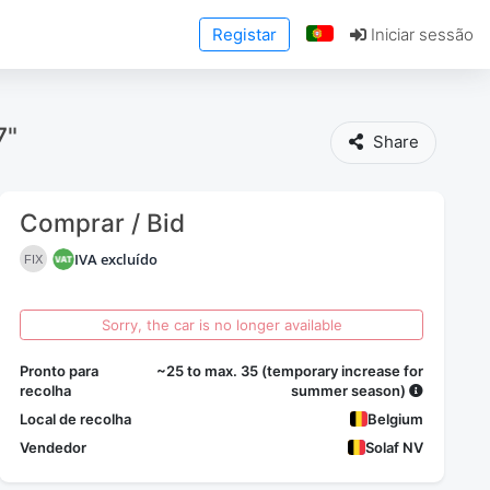
Registar
Iniciar sessão
7"
Share
Comprar / Bid
IVA excluído
FIX
Sorry, the car is no longer available
Pronto para
~25 to max. 35 (temporary increase for
recolha
summer season)
Local de recolha
Belgium
Vendedor
Solaf NV