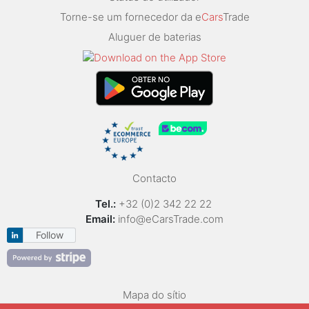
Torne-se um fornecedor da e
Cars
Trade
Aluguer de baterias
Contacto
Tel.:
+32 (0)2 342 22 22
Email:
info@eCarsTrade.com
Follow
Mapa do sítio