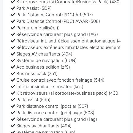
Kit rétroviseurs (si Corporate/Business Pack) (430
Park Assist (5DP)
Park Distance Control (PDC) AR (507)
Park Distance Control (PDC) AV/AR (508)
Peinture métallisée ()
Réservoir de carburant plus grand (1AG)
Rétroviseur int. anti-éblouissement automatique (4
Rétroviseurs extérieurs rabattables électriquement
Sièges AV chauffants (494)
Système de navigation (6UN)
Aco business edition (zf9)
Business pack (zb1)
Cruise control avec fonction freinage (544)
Intérieur similicuir sensatec (kc..)
Kit rétroviseurs (si corporate/business pack) (430
Park assist (5dp)
Park distance control (pdc) ar (507)
Park distance control (pdc) av/ar (508)
Réservoir de carburant plus grand (1ag)
Sièges av chauffants (494)
Système de navigation (6un)