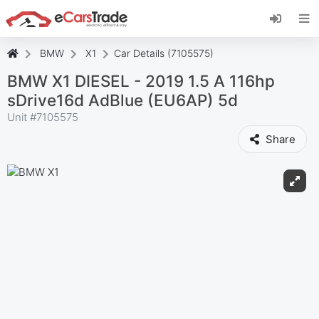
Instale a aplicação web eCarsTrade, adicione-a
ao seu ecrã inicial e receba atualizações
instantâneas.
BMW
X1
Car Details (7105575)
Instalar
Cancelar
BMW X1 DIESEL - 2019 1.5 A 116hp
sDrive16d AdBlue (EU6AP) 5d
Unit #
7105575
Share