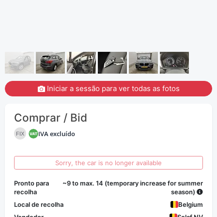
Iniciar a sessão para ver todas as fotos
Comprar / Bid
IVA excluído
FIX
Sorry, the car is no longer available
Pronto para
~9 to max. 14 (temporary increase for summer
recolha
season)
Local de recolha
Belgium