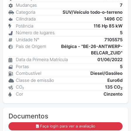
Mudanças
7
Categoria
SUV/Veículo todo-o-terreno
Cilindrada
1496 CC
Potência
116 Hp 85 kW
Número de lugares
5
Unidade N°
7105575
País de Origem
Bélgica - "BE-26-ANTWERP-
BELCAR_ZUID"
Data da Primeira Matrícula
01/06/2022
Portas
5
Combustível
Diesel/Gasóleo
Classe de emissão
Euro6d
CO₂
135 CO
2
Cor
Cinzento
Documentos
Faça login para ver a avaliação