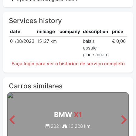
Services history
date
mileage
company
description
price
01/08/2023
15127 km
balais
€ 0,00
essuie-
glace arriere
Faça login para ver o histórico de serviço completo
Carros similares
BMW
X1
2021
13 228 km