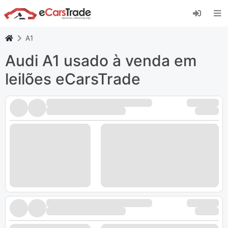
Instale a aplicação web eCarsTrade, adicione-a
ao seu ecrã inicial e receba atualizações
instantâneas.
A1
Instalar
Cancelar
Audi A1 usado à venda em
leilões eCarsTrade