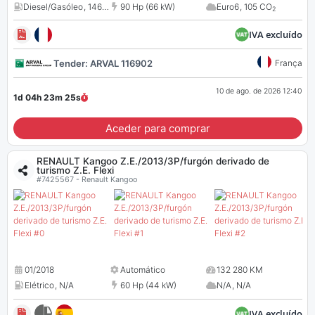
Diesel/Gasóleo
,
1461 cc
90 Hp (66 kW)
Euro6
,
105 CO
2
IVA excluído
Tender: ARVAL 116902
França
10 de ago. de 2026 12:40
1d 04h 23m
25
s
Aceder para comprar
RENAULT Kangoo Z.E./2013/3P/furgón derivado de
turismo Z.E. Flexi
#7425567 - Renault Kangoo
01/2018
Automático
132 280 KM
Elétrico
,
N/A
60 Hp (44 kW)
N/A
,
N/A
IVA excluído