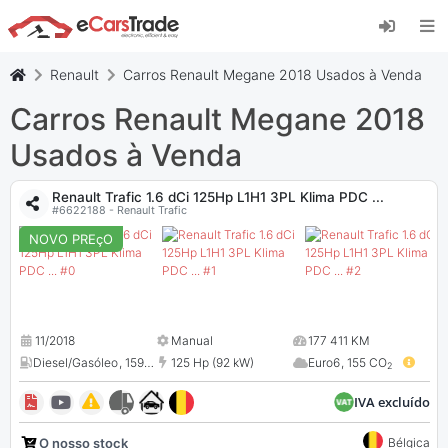
Instale a aplicação web eCarsTrade, adicione-a
ao seu ecrã inicial e receba atualizações
instantâneas.
Renault
Carros Renault Megane 2018 Usados à Venda
Instalar
Cancelar
Carros Renault Megane 2018
Usados à Venda
Renault Trafic 1.6 dCi 125Hp L1H1 3PL Klima PDC ...
#6622188 - Renault Trafic
NOVO PREçO
11/2018
Manual
177 411 KM
Diesel/Gasóleo
,
1598 cc
125 Hp (92 kW)
Euro6
,
155 CO
2
IVA excluído
O nosso stock
Bélgica