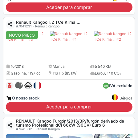
Aceder para comprar
Renault Kangoo 1.2 TCe Klima ...
#7041231 - Renault Kangoo
NOVO PREçO
10/2018
Manual
5 540 KM
Gasolina
,
1197 cc
116 Hp (85 kW)
Euro6
,
140 CO
2
IVA excluído
O nosso stock
Bélgica
Aceder para comprar
RENAULT Kangoo Furgón/2013/3P/furgón derivado de
turismo Profesional dCi 66kW (90CV) Euro 6
#7441602 - Renault Kangoo