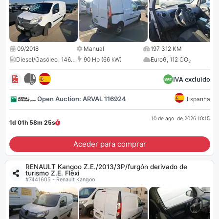
09/2018
Manual
197 312 KM
Diesel/Gasóleo
,
1461 cc
90 Hp (66 kW)
Euro6
,
112 CO
2
IVA excluído
Open Auction: ARVAL 116924
Espanha
10 de ago. de 2026 10:15
1d 01h 58m
25
s
Aceder para comprar
RENAULT Kangoo Z.E./2013/3P/furgón derivado de
turismo Z.E. Flexi
#7441605 - Renault Kangoo