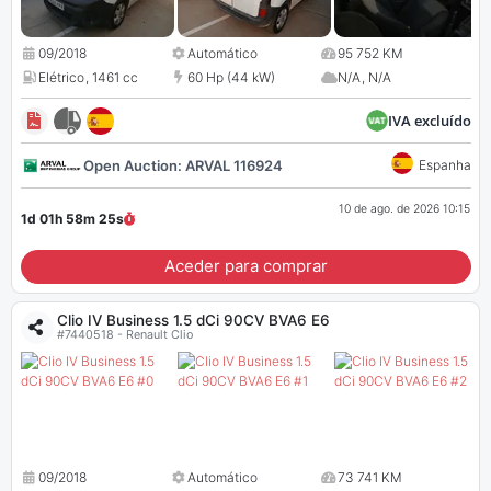
09/2018
Automático
95 752 KM
Elétrico
,
1461 cc
60 Hp (44 kW)
N/A
,
N/A
IVA excluído
Open Auction: ARVAL 116924
Espanha
10 de ago. de 2026 10:15
1d 01h 58m
25
s
Aceder para comprar
Clio IV Business 1.5 dCi 90CV BVA6 E6
#7440518 - Renault Clio
09/2018
Automático
73 741 KM