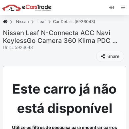
Instale a aplicação web eCarsTrade, adicione-a
ao seu ecrã inicial e receba atualizações
instantâneas.
Nissan
Leaf
Car Details (5926043)
Instalar
Cancelar
Nissan Leaf N-Connecta ACC Navi
KeylessGo Camera 360 Klima PDC ...
Unit #
5926043
Share
Este carro já não
está disponível
Utilize os filtros de pesquisa para encontrar carros