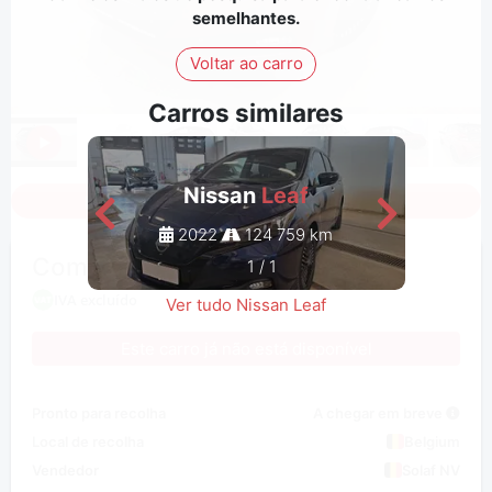
semelhantes.
Voltar ao carro
Carros similares
Nissan
Leaf
Iniciar a sessão para ver todas as fotos
2022
124 759 km
Comprar / Bid
1
/
1
IVA excluído
Ver tudo Nissan Leaf
Este carro já não está disponível
Pronto para recolha
A chegar em breve
Local de recolha
Belgium
Vendedor
Solaf NV