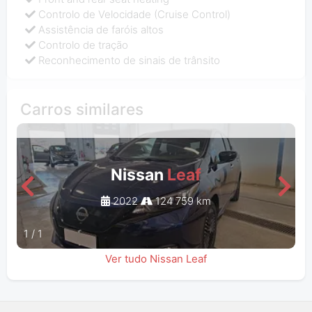
Controlo de Velocidade (Cruise Control)
Assistência de faróis altos
Controlo de tração
Reconhecimento de sinais de trânsito
Carros similares
Nissan
Leaf
2022
124 759 km
1
/
1
Ver tudo Nissan Leaf