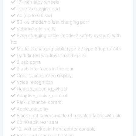
17-inch alloy wheels
Type 2 charging port
Ac (up to 6.6 kw)
50 kw chademo fast charging port
Vehicle2grid ready
Evse charging cable (mode-2 safety system) with
ho
Mode-3 charging cable type 2 / type 2 (up to 7.4 k
Dark tinted windows from b-pillar
2 usb ports
2 usb interfaces in the rear
Color touchscreen display
Voice recognition
Heated_steering_wheel
Adaptive_cruise_control
Park_distance_control
Apple_car_play
Black seat covers made of recycled fabric with blu
60:40 split rear seat
12-volt socket in front center console
Front and rear seat heating