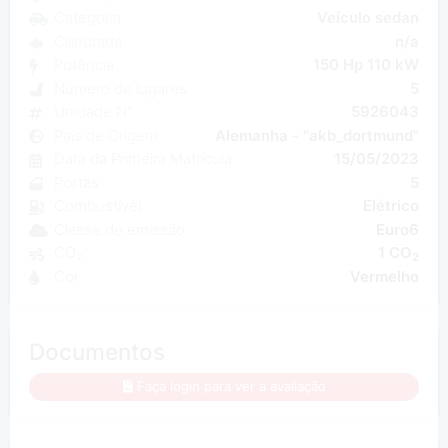
Categoria
Veículo sedan
Cilindrada
n/a
Potência
150 Hp 110 kW
Número de lugares
5
Unidade N°
5926043
País de Origem
Alemanha - "akb_dortmund"
Data da Primeira Matrícula
15/05/2023
Portas
5
Combustível
Elétrico
Classe de emissão
Euro6
CO₂
1 CO
2
Cor
Vermelho
Documentos
Faça login para ver a avaliação