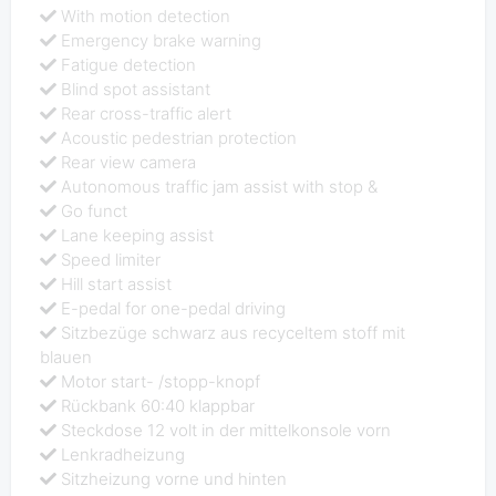
With motion detection
Emergency brake warning
Fatigue detection
Blind spot assistant
Rear cross-traffic alert
Acoustic pedestrian protection
Rear view camera
Autonomous traffic jam assist with stop &
Go funct
Lane keeping assist
Speed limiter
Hill start assist
E-pedal for one-pedal driving
Sitzbezüge schwarz aus recyceltem stoff mit
blauen
Motor start- /stopp-knopf
Rückbank 60:40 klappbar
Steckdose 12 volt in der mittelkonsole vorn
Lenkradheizung
Sitzheizung vorne und hinten