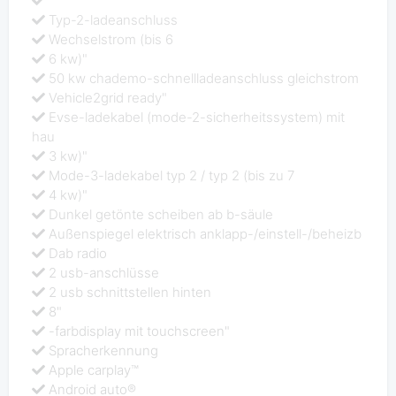
"
Typ-2-ladeanschluss
Wechselstrom (bis 6
6 kw)"
50 kw chademo-schnellladeanschluss gleichstrom
Vehicle2grid ready"
Evse-ladekabel (mode-2-sicherheitssystem) mit
hau
3 kw)"
Mode-3-ladekabel typ 2 / typ 2 (bis zu 7
4 kw)"
Dunkel getönte scheiben ab b-säule
Außenspiegel elektrisch anklapp-/einstell-/beheizb
Dab radio
2 usb-anschlüsse
2 usb schnittstellen hinten
8"
-farbdisplay mit touchscreen"
Spracherkennung
Apple carplay™
Android auto®