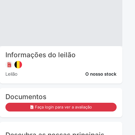
Informações do leilão
Leilão
O nosso stock
Documentos
Faça login para ver a avaliação
Descubra as nossas principais