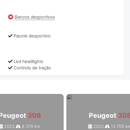
Bancos desportivos
Pacote desportivo
Led headlights
Controlo de tração
Peugeot
308
Peugeot
30
2023
8 379 km
2023
13 705 k