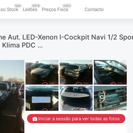
564
5978
2353
so Stock
Leilões
Preços Fixos
Contacto
ne Aut. LED-Xenon I-Cockpit Navi 1/2 Spo
Klima PDC ...
Iniciar a sessão para ver todas as fotos