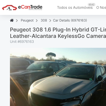
6542
Todos os Automóveis
O Nos
Peugeot
308
Car Details (6976163)
Peugeot 308 1.6 Plug-In Hybrid GT-Li
Leather-Alcantara KeylessGo Camera 
Unit #
6976163