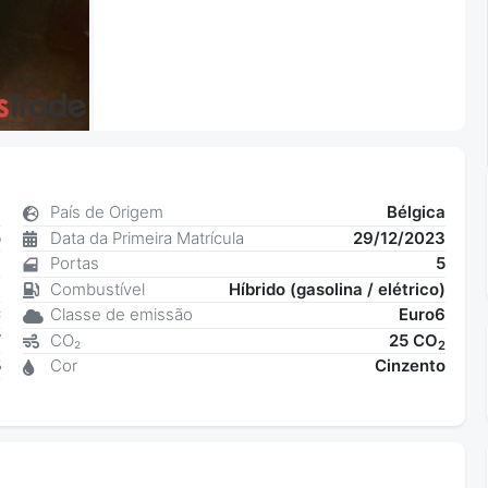
8
País de Origem
Bélgica
o
Data da Primeira Matrícula
29/12/2023
8
Portas
5
a
Combustível
Híbrido (gasolina / elétrico)
C
Classe de emissão
Euro6
W
CO₂
25 CO
2
5
Cor
Cinzento
3