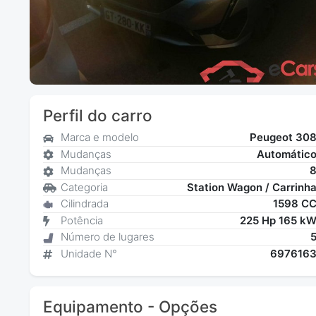
Perfil do carro
Marca e modelo
Peugeot 30
Mudanças
Automátic
Mudanças
Categoria
Station Wagon / Carrinh
Cilindrada
1598 C
Potência
225 Hp 165 k
Número de lugares
Unidade N°
697616
Equipamento - Opções