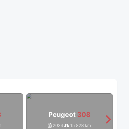
8
Peugeot
308
m
2024
15 828 km