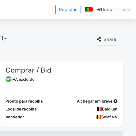
Registar
Iniciar sessão
rt-
Share
Comprar / Bid
IVA excluído
Pronto para recolha
A chegar em breve
Local de recolha
Belgium
Vendedor
Solaf NV