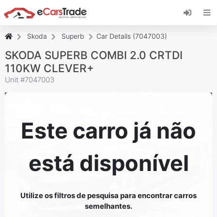
Instale a aplicação web eCarsTrade, adicione-a
ao seu ecrã inicial e receba atualizações
instantâneas.
Skoda
Superb
Car Details (7047003)
Instalar
Cancelar
SKODA SUPERB COMBI 2.0 CRTDI
110KW CLEVER+
Unit #
7047003
Este carro já não
está disponível
Utilize os filtros de pesquisa para encontrar carros
semelhantes.