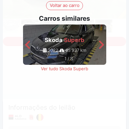
Voltar ao carro
Carros similares
Skoda
Superb
Iniciar a sessão para ver todas as fotos
2022
45 937 km
1
/
8
Ver tudo Skoda Superb
Informações do leilão