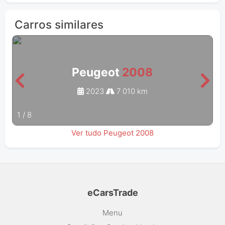
Carros similares
Peugeot
2008
2023
7 010 km
1
/
8
Ver tudo Peugeot 2008
eCarsTrade
Menu