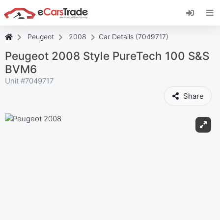
Instale a aplicação web eCarsTrade, adicione-a
ao seu ecrã inicial e receba atualizações
instantâneas.
Peugeot
2008
Car Details (7049717)
Instalar
Cancelar
Peugeot 2008 Style PureTech 100 S&S
BVM6
Unit #
7049717
Share