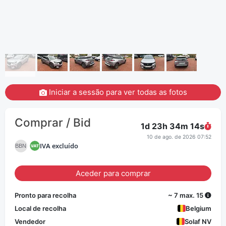
Iniciar a sessão para ver todas as fotos
Comprar / Bid
1d 23h 34m
13
s
10 de ago. de 2026 07:52
IVA excluído
BBN
Aceder para comprar
Pronto para recolha
~ 7 max. 15
Local de recolha
Belgium
Vendedor
Solaf NV