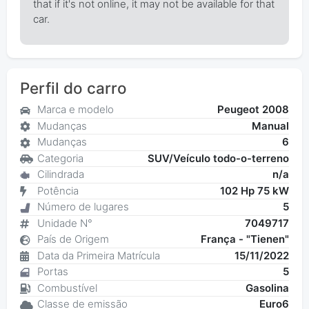
that if it's not online, it may not be available for that
car.
Perfil do carro
Marca e modelo
Peugeot 2008
Mudanças
Manual
Mudanças
6
Categoria
SUV/Veículo todo-o-terreno
Cilindrada
n/a
Potência
102 Hp 75 kW
Número de lugares
5
Unidade N°
7049717
País de Origem
França - "Tienen"
Data da Primeira Matrícula
15/11/2022
Portas
5
Combustível
Gasolina
Classe de emissão
Euro6