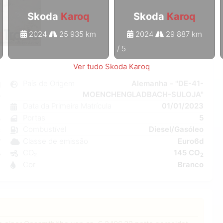
Skoda
Karoq
Skoda
Karoq
2024
25 935 km
2024
29 887 km
1
/
5
Ver tudo Skoda Karoq
q
País de Origem
Alemanha - "DE-41-
MOENCHENGLADBACH-SULOJA"
o
Data da Primeira Matrícula
01/01/2023
7
Portas
5
o
Combustível
Diesel/Gasóleo
C
Classe de emissão
Euro6d
W
CO₂
145 CO
5
2
Cor
Branco
6