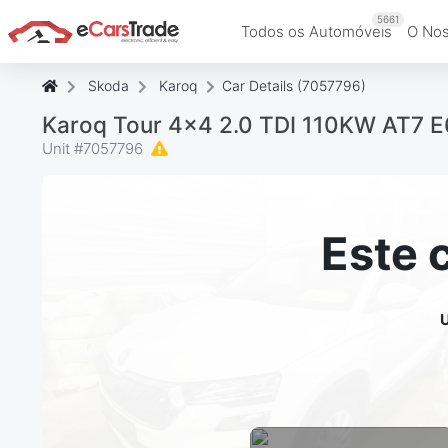
5661
Todos os Automóveis
O Nos
Skoda
Karoq
Car Details (7057796)
Karoq Tour 4x4 2.0 TDI 110KW AT7 
Unit #
7057796
Este 
U