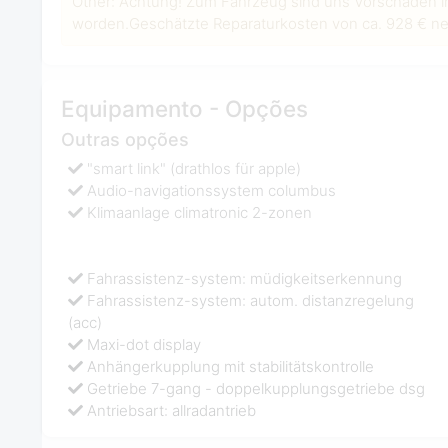
Other: Achtung! Zum Fahrzeug sind uns Vorschäden i
worden.Geschätzte Reparaturkosten von ca. 928 € net
Equipamento - Opções
Outras opções
"smart link" (drathlos für apple)
Audio-navigationssystem columbus
Klimaanlage climatronic 2-zonen
Fahrassistenz-system: müdigkeitserkennung
Fahrassistenz-system: autom. distanzregelung
(acc)
Maxi-dot display
Anhängerkupplung mit stabilitätskontrolle
Getriebe 7-gang - doppelkupplungsgetriebe dsg
Antriebsart: allradantrieb