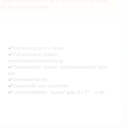
n einer Gesamthöhe von ca. € 2406.32 netto gemeldet
to. No claims accepted!
Sitzheizung vorn + hinten
Fahrassistenz-system:
verkehrszeichenerkennung
Fahrassistenz-system: spurhalteassistent (lane
ass
Scheinwerfer led
Einparkhilfe vorn und hinten
Leichtmetallräder "scutus" grau 7j x 17" - 4 stk.