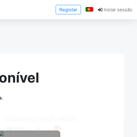
Registar
Iniciar sessão
onível
s.
Informações do leilão