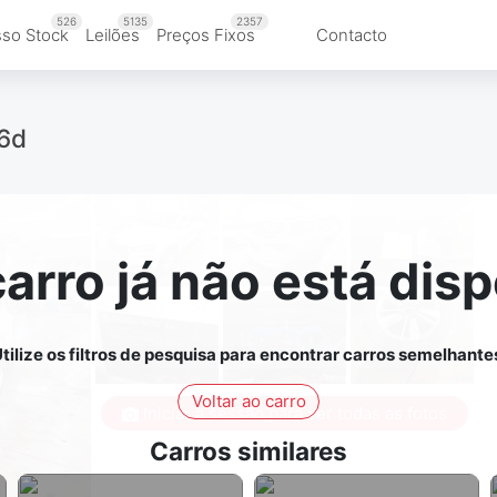
526
5135
2357
so Stock
Leilões
Preços Fixos
Contacto
E6d
carro já não está disp
tilize os filtros de pesquisa para encontrar carros semelhante
Voltar ao carro
Iniciar a sessão para ver todas as fotos
Carros similares