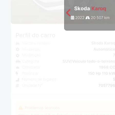
Skoda
Karoq
2022
20 507 km
Perfil do carro
Marca e modelo
Skoda Karo
Mudanças
Automátic
Mudanças
Categoria
SUV/Veículo todo-o-terren
Cilindrada
1968 C
Potência
150 Hp 110 k
Número de lugares
Unidade N°
705779
Problemas técnicos