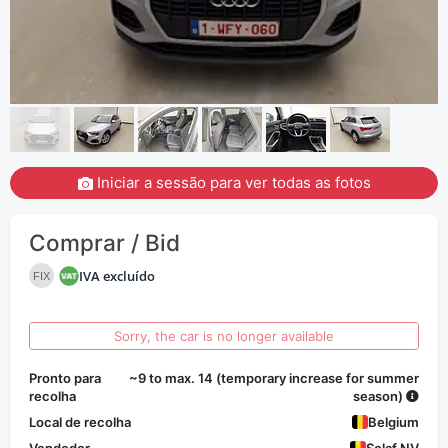
Iniciar a sessão para ver todas as fotos
Comprar / Bid
IVA excluído
FIX
Sorry, the car is no longer available
Pronto para
~9 to max. 14 (temporary increase for summer
recolha
season)
Local de recolha
Belgium