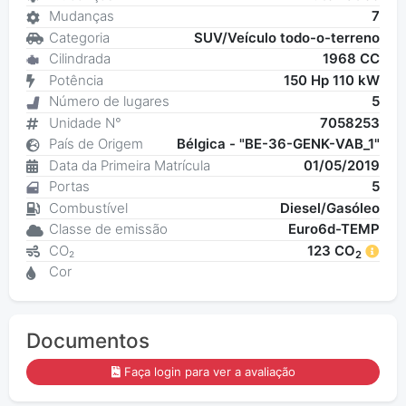
Mudanças
7
Categoria
SUV/Veículo todo-o-terreno
Cilindrada
1968 CC
Potência
150 Hp 110 kW
Número de lugares
5
Unidade N°
7058253
País de Origem
Bélgica - "BE-36-GENK-VAB_1"
Data da Primeira Matrícula
01/05/2019
Portas
5
Combustível
Diesel/Gasóleo
Classe de emissão
Euro6d-TEMP
CO₂
123 CO
2
Cor
Documentos
Faça login para ver a avaliação