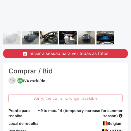
Iniciar a sessão para ver todas as fotos
Comprar / Bid
IVA excluído
FIX
Sorry, the car is no longer available
Pronto para
~9 to max. 14 (temporary increase for summer
recolha
season)
Local de recolha
Belgium