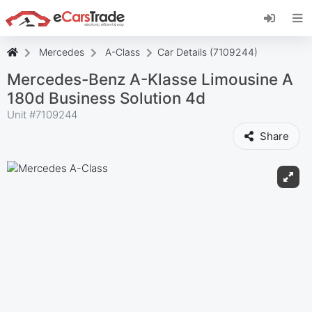
Instale a aplicação web eCarsTrade, adicione-a
ao seu ecrã inicial e receba atualizações
instantâneas.
Mercedes
A-Class
Car Details (7109244)
Instalar
Cancelar
Mercedes-Benz A-Klasse Limousine A
180d Business Solution 4d
Unit #
7109244
Share