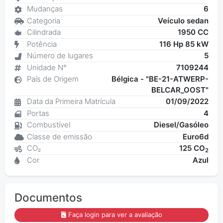
Mudanças
6
Categoria
Veículo sedan
Cilindrada
1950 CC
Potência
116 Hp 85 kW
Número de lugares
5
Unidade N°
7109244
País de Origem
Bélgica - "BE-21-ATWERP-
BELCAR_OOST"
Data da Primeira Matrícula
01/09/2022
Portas
4
Combustível
Diesel/Gasóleo
Classe de emissão
Euro6d
CO₂
125 CO
2
Cor
Azul
Documentos
Faça login para ver a avaliação