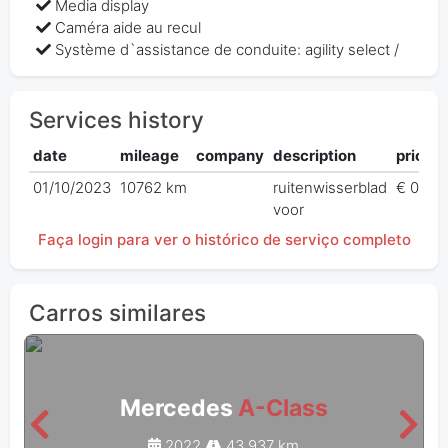
Media display
Caméra aide au recul
Système d`assistance de conduite: agility select /
Services history
date
mileage
company
description
price
01/10/2023
10762 km
ruitenwisserblad
€ 0,00
voor
Faça login para ver o histórico de serviço completo
Carros similares
Mercedes
A-Class
2022
43 937 km