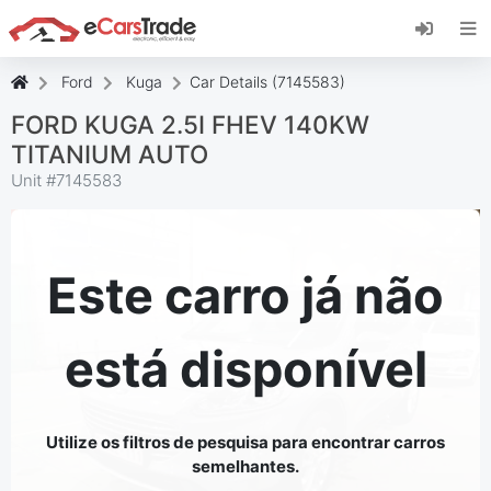
Instale a aplicação web eCarsTrade, adicione-a
ao seu ecrã inicial e receba atualizações
instantâneas.
Ford
Kuga
Car Details (7145583)
Instalar
Cancelar
FORD KUGA 2.5I FHEV 140KW
TITANIUM AUTO
Unit #
7145583
Este carro já não
está disponível
Utilize os filtros de pesquisa para encontrar carros
semelhantes.