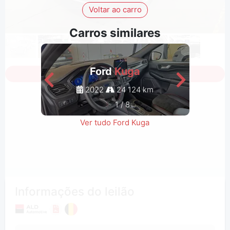
Voltar ao carro
Carros similares
Ford
Kuga
Iniciar a sessão para ver todas as fotos
2022
24 124 km
1
/
8
Ver tudo Ford Kuga
Informações do leilão