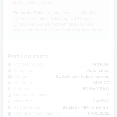
Descrição do Leilão
Estimation Price
- winning chance +-
20-30
%
(1) Auction results may take up to
24
hours.
(2) Most
vehicles are sold with digital service
history, printed and given with the car documents.
Perfil do carro
Marca e modelo
Ford Kuga
Mudanças
Automático
Categoria
SUV/Veículo todo-o-terreno
Cilindrada
2488 CC
Potência
152 Hp 112 kW
Número de lugares
5
Unidade N°
7145583
País de Origem
Bélgica - "HM Tongeren"
Data da Primeira Matrícula
17/05/2022